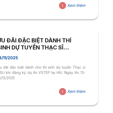
Xem thêm
ƯU ĐÃI ĐẶC BIỆT DÀNH THÍ
SINH DỰ TUYỂN THẠC SĨ
TRƯỜNG ĐH HOA SEN KHI ĐĂNG
8/11/2025
KÝ THI VSTEP TẠI TRƯỜNG ĐH
u đãi đặc biệt dành cho thí sinh dự tuyển Thạc sĩ
QUỐC TẾ HỒNG BÀNG – KỲ THI
SU khi đăng ký dự thi VSTEP tại HIU. Ngày thi: 13-
NGÀY 13-14/12/2025
4/12/2025
Xem thêm