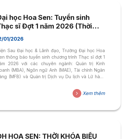
Đại học Hoa Sen: Tuyển sinh
Thạc sĩ Đợt 1 năm 2026 (Thời
hạn: 06/04/2026)
2/01/2026
iện Sau Đại học & Lãnh đạo, Trường Đại học Hoa
en thông báo tuyển sinh chương trình Thạc sĩ đợt 1
ăm 2026 với các chuyên ngành: Quản trị Kinh
oanh (MBA), Ngôn ngữ Anh (MAE), Tài chính Ngân
àng (MFB) và Quản trị Dịch vụ Du lịch và Lữ hành
MAT) với hình thức XÉT TUYỂN. Thời hạn nộp hồ sơ
ăng ký từ đến hết ngày 06/04/2026.
Xem thêm
ĐH HOA SEN: THỜI KHÓA BIỂU