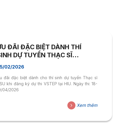
ƯU ĐÃI ĐẶC BIỆT DÀNH THÍ
SINH DỰ TUYỂN THẠC SĨ
TRƯỜNG ĐH HOA SEN KHI ĐĂNG
5/02/2026
KÝ THI VSTEP TẠI TRƯỜNG ĐH
u đãi đặc biệt dành cho thí sinh dự tuyển Thạc sĩ
QUỐC TẾ HỒNG BÀNG – KỲ THI
SU khi đăng ký dự thi VSTEP tại HIU. Ngày thi: 18-
NGÀY 18-19/04/2026
9/04/2026
Xem thêm