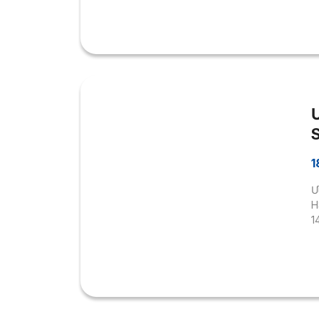
1
Ư
H
1