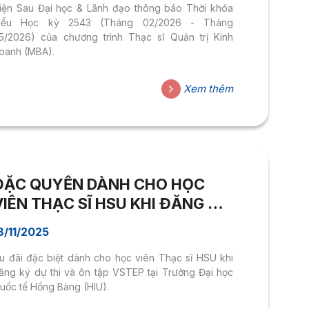
iện Sau Đại học & Lãnh đạo thông báo Thời khóa
iểu Học kỳ 2543 (Tháng 02/2026 - Tháng
5/2026) của chương trình Thạc sĩ Quản trị Kinh
oanh (MBA).
Xem thêm
ĐẶC QUYỀN DÀNH CHO HỌC
VIÊN THẠC SĨ HSU KHI ĐĂNG KÝ
DỰ THI & ÔN TẬP VSTEP TẠI
8/11/2025
TRƯỜNG ĐẠI HỌC QUỐC TẾ
u đãi đặc biệt dành cho học viên Thạc sĩ HSU khi
HỒNG BÀNG
ăng ký dự thi và ôn tập VSTEP tại Trường Đại học
uốc tế Hồng Bàng (HIU).