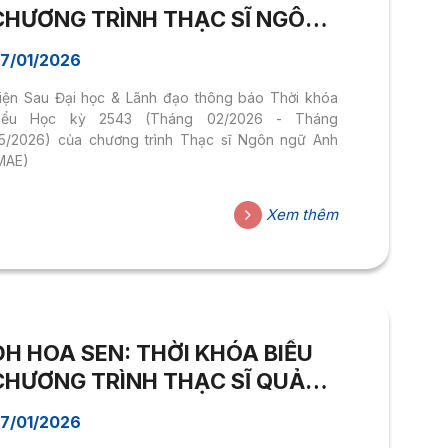
CHƯƠNG TRÌNH THẠC SĨ NGÔN
NGỮ ANH (MAE) – HỌC KỲ 2543
7/01/2026
iện Sau Đại học & Lãnh đạo thông báo Thời khóa
iểu Học kỳ 2543 (Tháng 02/2026 - Tháng
5/2026) của chương trình Thạc sĩ Ngôn ngữ Anh
MAE)
Xem thêm
ĐH HOA SEN: THỜI KHÓA BIỂU
CHƯƠNG TRÌNH THẠC SĨ QUẢN
TRỊ KINH DOANH (MBA) – HỌC
7/01/2026
KỲ 2543