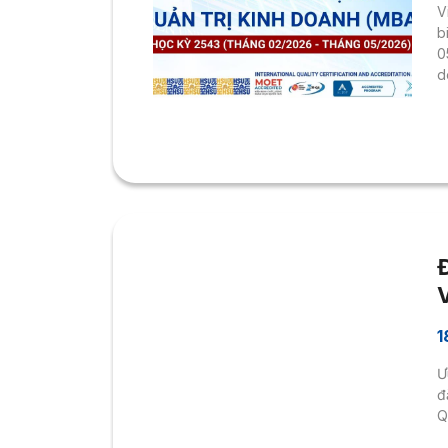
V
b
0
d
1
Ư
đ
Q