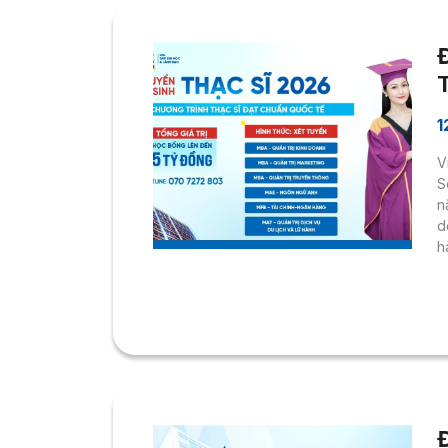
1
V
S
n
d
h
(
đ