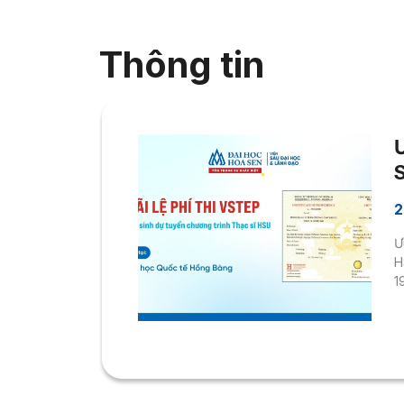
Thông tin
2
Ư
H
1