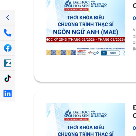
0
V
b
0
(
0