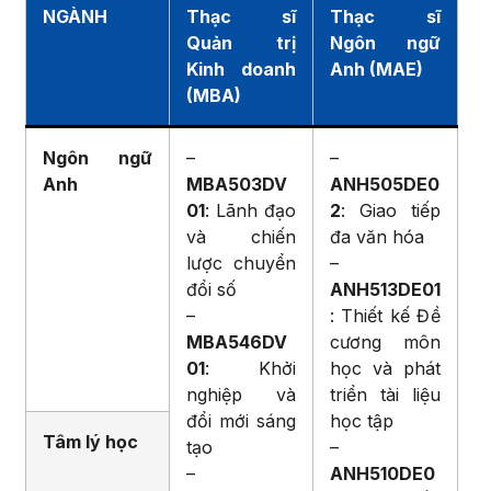
NGÀNH
Thạc sĩ
Thạc sĩ
Quản trị
Ngôn ngữ
Kinh doanh
Anh (MAE)
(MBA)
Ngôn ngữ
–
–
Anh
MBA503DV
ANH505DE0
01
: Lãnh đạo
2
: Giao tiếp
và chiến
đa văn hóa
lược chuyển
–
đổi số
ANH513DE01
–
: Thiết kế Đề
MBA546DV
cương môn
01
: Khởi
học và phát
nghiệp và
triển tài liệu
đổi mới sáng
học tập
Tâm lý học
tạo
–
–
ANH510DE0