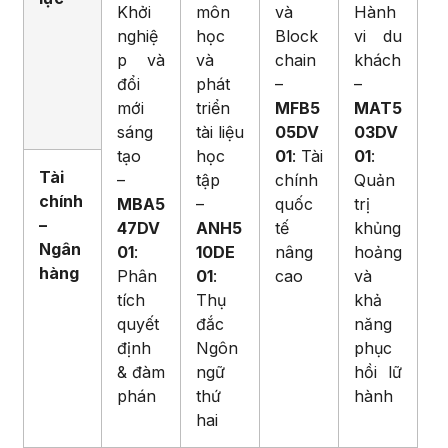
Khởi
môn
và
Hành
nghiệ
học
Block
vi du
p và
và
chain
khách
đổi
phát
–
–
mới
triển
MFB5
MAT5
sáng
tài liệu
05DV
03DV
tạo
học
01
: Tài
01
:
Tài
–
tập
chính
Quản
chính
MBA5
–
quốc
trị
–
47DV
ANH5
tế
khủng
Ngân
01
:
10DE
nâng
hoảng
hàng
Phân
01
:
cao
và
tích
Thụ
khả
quyết
đắc
năng
định
Ngôn
phục
& đàm
ngữ
hồi lữ
phán
thứ
hành
hai