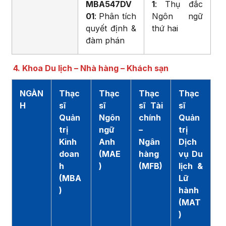
MBA547DV
1
: Thụ đắc
01
: Phân tích
Ngôn ngữ
quyết định &
thứ hai
đàm phán
4. Khoa Du lịch – Nhà hàng – Khách sạn
NGÀN
Thạc
Thạc
Thạc
Thạc
H
sĩ
sĩ
sĩ Tài
sĩ
Quản
Ngôn
chính
Quản
trị
ngữ
–
trị
Kinh
Anh
Ngân
Dịch
doan
(MAE
hàng
vụ Du
h
)
(MFB)
lịch &
(MBA
Lữ
)
hành
(MAT
)