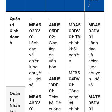
)
Quản
–
–
–
–
trị
MBA5
ANH5
MBA5
MBA5
Kinh
03DV
05DE
09DV
03DV
doan
01
:
02
:
01
: Tài
01
:
h
Lãnh
Giao
chính
Lãnh
đạo
tiếp
khởi
đạo
và
đa
nghiệ
và
chiến
văn
p
chiến
lược
hóa
–
lược
chuyể
–
MFB5
chuyể
n đổi
ANH5
04DV
n đổi
số
13DE
01
:
số
–
01
:
Công
–
Quản
MBA5
Thiết
nghệ
MAT5
trị
46DV
kế Đề
tài
05DV
Nhân
01
:
cương
chính
01
:
lực