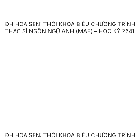
ĐH HOA SEN: THỜI KHÓA BIỂU CHƯƠNG TRÌNH
THẠC SĨ NGÔN NGỮ ANH (MAE) – HỌC KỲ 2641
ĐH HOA SEN: THỜI KHÓA BIỂU CHƯƠNG TRÌNH