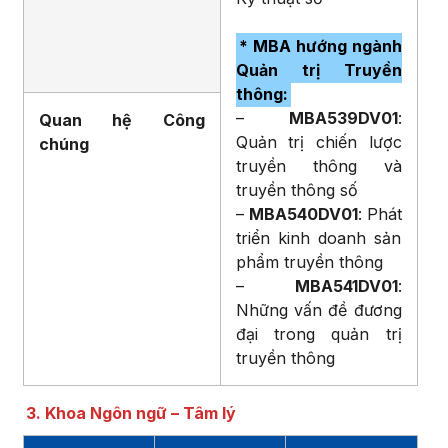
* MBA hướng ngành
Quản trị Truyền
thông:
–
MBA539DV01
:
Quan hệ Công
Quản trị chiến lược
chúng
truyền thông và
truyền thông số
–
MBA540DV01
: Phát
triển kinh doanh sản
phẩm truyền thông
–
MBA541DV01
:
Những vấn đề đương
đại trong quản trị
truyền thông
3. Khoa Ngôn ngữ – Tâm lý