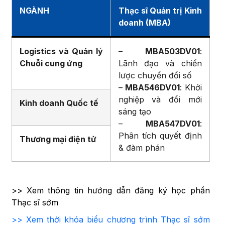
NGÀNH
Thạc sĩ Quản trị Kinh
doanh (MBA)
Logistics và Quản lý
–
MBA503DV01
:
Chuỗi cung ứng
Lãnh đạo và chiến
lược chuyển đổi số
–
MBA546DV01
: Khởi
nghiệp và đổi mới
Kinh doanh Quốc tế
sáng tạo
–
MBA547DV01
:
Phân tích quyết định
Thương mại điện tử
& đàm phán
>> Xem thông tin hướng dẫn đăng ký học phần
Thạc sĩ sớm
>> Xem thời khóa biểu chương trình Thạc sĩ sớm