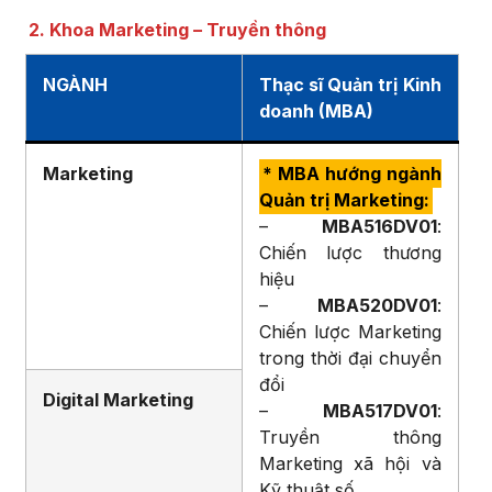
2. Khoa Marketing – Truyền thông
NGÀNH
Thạc sĩ Quản trị Kinh
doanh (MBA)
Marketing
* MBA hướng ngành
Quản trị Marketing:
–
MBA516DV01
:
Chiến lược thương
hiệu
–
MBA520DV01
:
Chiến lược Marketing
trong thời đại chuyển
đổi
Digital Marketing
–
MBA517DV01
:
Truyền thông
Marketing xã hội và
Kỹ thuật số