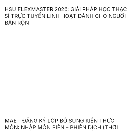
HSU FLEXMASTER 2026: GIẢI PHÁP HỌC THẠC
SĨ TRỰC TUYẾN LINH HOẠT DÀNH CHO NGƯỜI
BẬN RỘN
MAE – ĐĂNG KÝ LỚP BỔ SUNG KIẾN THỨC
MÔN: NHẬP MÔN BIÊN – PHIÊN DỊCH (THỜI