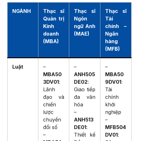
NGÀNH
Thạc sĩ
Thạc sĩ
Thạc sĩ
Quản trị
Ngôn
Tài
Kinh
ngữ Anh
chính –
doanh
(MAE)
Ngân
(MBA)
hàng
(MFB)
Luật
–
–
–
MBA50
ANH505
MBA50
3DV01
:
DE02
:
9DV01
:
Lãnh
Giao tiếp
Tài
đạo và
đa văn
chính
chiến
hóa
khởi
lược
–
nghiệp
chuyển
ANH513
–
đổi số
DE01
:
MFB504
–
Thiết kế
DV01
: