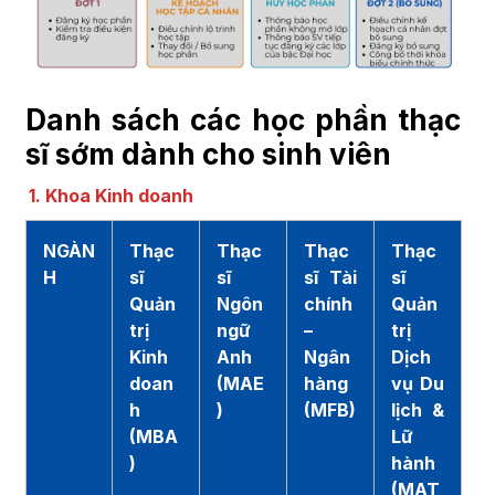
Danh sách các học phần thạc
sĩ sớm dành cho sinh viên
1. Khoa Kinh doanh
NGÀN
Thạc
Thạc
Thạc
Thạc
H
sĩ
sĩ
sĩ Tài
sĩ
Quản
Ngôn
chính
Quản
trị
ngữ
–
trị
Kinh
Anh
Ngân
Dịch
doan
(MAE
hàng
vụ Du
h
)
(MFB)
lịch &
(MBA
Lữ
)
hành
(MAT