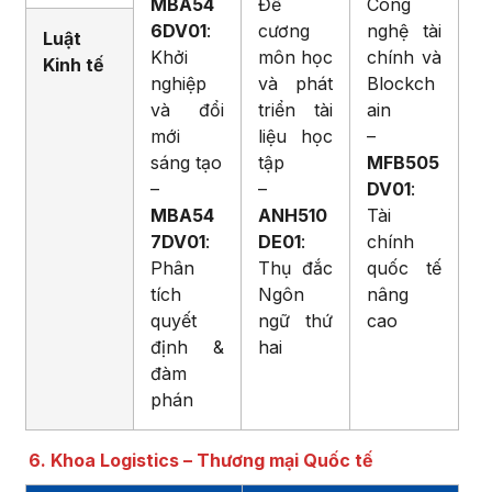
MBA54
Đề
Công
6DV01
:
cương
nghệ tài
Luật
Khởi
môn học
chính và
Kinh tế
nghiệp
và phát
Blockch
và đổi
triển tài
ain
mới
liệu học
–
sáng tạo
tập
MFB505
–
–
DV01
:
MBA54
ANH510
Tài
7DV01
:
DE01
:
chính
Phân
Thụ đắc
quốc tế
tích
Ngôn
nâng
quyết
ngữ thứ
cao
định &
hai
đàm
phán
6. Khoa Logistics – Thương mại Quốc tế