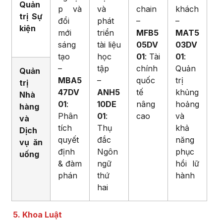
Quản
p và
và
chain
khách
trị Sự
đổi
phát
–
–
kiện
mới
triển
MFB5
MAT5
sáng
tài liệu
05DV
03DV
tạo
học
01
: Tài
01
:
–
tập
chính
Quản
Quản
MBA5
–
quốc
trị
trị
47DV
ANH5
tế
khủng
Nhà
01
:
10DE
nâng
hoảng
hàng
Phân
01
:
cao
và
và
tích
Thụ
khả
Dịch
quyết
đắc
năng
vụ ăn
định
Ngôn
phục
uống
& đàm
ngữ
hồi lữ
phán
thứ
hành
hai
5. Khoa Luật