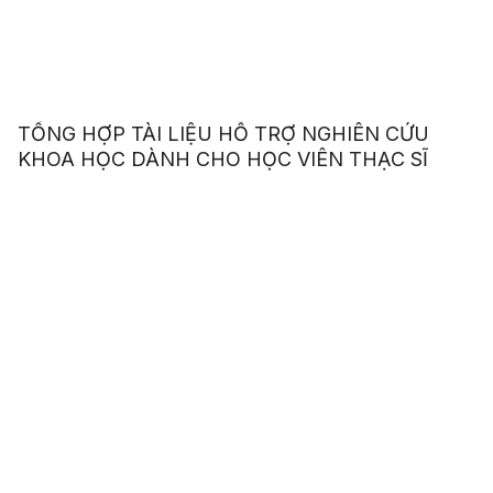
TỔNG HỢP TÀI LIỆU HỖ TRỢ NGHIÊN CỨU
KHOA HỌC DÀNH CHO HỌC VIÊN THẠC SĨ