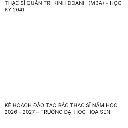
THẠC SĨ QUẢN TRỊ KINH DOANH (MBA) – HỌC
KỲ 2641
KẾ HOẠCH ĐÀO TẠO BẬC THẠC SĨ NĂM HỌC
2026 – 2027 – TRƯỜNG ĐẠI HỌC HOA SEN