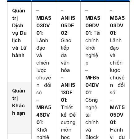
Quản
–
–
–
–
trị
MBA5
ANH5
MBA5
MBA5
Dịch
03DV
05DE
09DV
03DV
vụ Du
01
:
02
:
01
: Tài
01
:
lịch
Lãnh
Giao
chính
Lãnh
và Lữ
đạo
tiếp
khởi
đạo
hành
và
đa
nghiệ
và
chiến
văn
p
chiến
lược
hóa
–
lược
chuyể
–
MFB5
chuyể
n đổi
ANH5
04DV
n đổi
Quản
số
13DE
01
:
số
trị
–
01
:
Công
–
Khác
MBA5
Thiết
nghệ
MAT5
h sạn
46DV
kế Đề
tài
05DV
01
:
cương
chính
01
:
Khởi
môn
và
Hành
nghiệ
học
Block
vi du