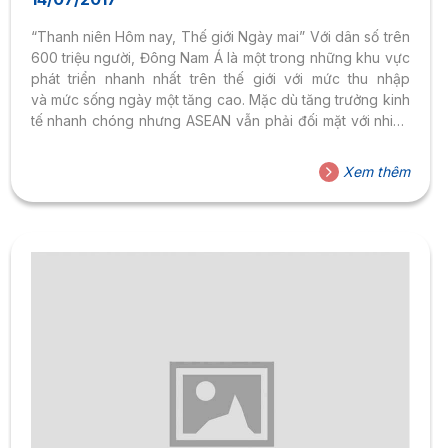
“Thanh niên Hôm nay, Thế giới Ngày mai” Với dân số trên
600 triệu người, Đông Nam Á là một trong những khu vực
phát triển nhanh nhất trên thế giới với mức thu nhập
và mức sống ngày một tăng cao. Mặc dù tăng trưởng kinh
tế nhanh chóng nhưng ASEAN vẫn phải đối mặt với nhiều
thách thức về xã hội, sức khoẻ và môi trường cản trở tiến
trình của khu vực. Chúng tôi kêu gọi tất cả các sinh viên
Xem thêm
Đông Nam Á cùng giúp đỡ phát triển tương lai bằng cách
khai thác sức mạnh của dữ liệu để nêu bật các vấn...