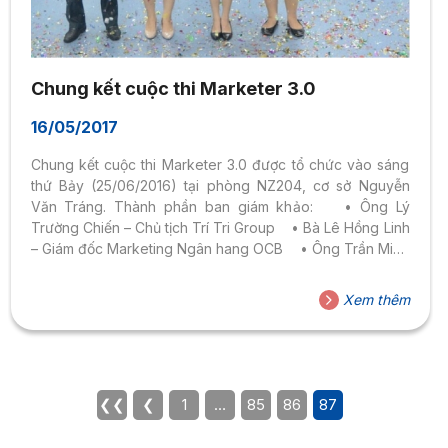
Chung kết cuộc thi Marketer 3.0
16/05/2017
Chung kết cuộc thi Marketer 3.0 được tổ chức vào sáng
thứ Bảy (25/06/2016) tại phòng NZ204, cơ sở Nguyễn
Văn Tráng. Thành phần ban giám khảo: • Ông Lý
Trường Chiến – Chủ tịch Trí Tri Group • Bà Lê Hồng Linh
– Giám đốc Marketing Ngân hang OCB • Ông Trần Minh
Hoàng – Regional Senior Brand Manager Marico SEA
Thành phần ban giám khảo cuộc thi Marketer 3.0 Cuộc
Xem thêm
thi Marketers 3.0 sẽ là một sân chơi không chỉ cho sinh
viên ngành marketing, mà dành cho tất cả sinh viên yêu
thích lĩnh...
❮❮
❮
1
…
85
86
87