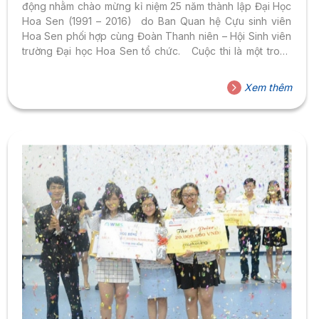
động nhằm chào mừng kỉ niệm 25 năm thành lập Đại Học
Hoa Sen (1991 – 2016) do Ban Quan hệ Cựu sinh viên
Hoa Sen phối hợp cùng Đoàn Thanh niên – Hội Sinh viên
trường Đại học Hoa Sen tổ chức. Cuộc thi là một trong
những hoạt động trọng tâm của trường nhằm góp phần
xây dựng và cập nhật cơ sở dữ liệu gồm thông tin, hình
Xem thêm
ảnh Cựu sinh viên trong suốt quá trình hình thành & phát
triển của trường Đại học Hoa Sen. Đồng thời đây...