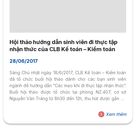
Hội thảo hướng dẫn sinh viên đi thực tập
nhận thức của CLB Kế toán – Kiểm toán
28/06/2017
Sáng Chủ nhật ngày 18/6/2017, CLB Kế toán – Kiểm toán
đã tổ chức buổi hội thảo dành cho các bạn sinh viên
ngành để hướng dẫn “Các mẹo khi đi thực tập nhận thức“.
Buổi hội thảo được tổ chức tại phòng NZ.407, cơ sở
Nguyễn Văn Tráng từ 8h30 đến 12h, thu hút được gần 40
bạn tham dự. Khách mời tham dự là cô Mai Thị Thùy
Trang – Điều phối chương trình ngành Kế toán. Dù số
Xem thêm
lượng sinh viên tham gia ít hơn số dự kiến ban đầu, nhưng
hầu hết những bạn tham gia rất...