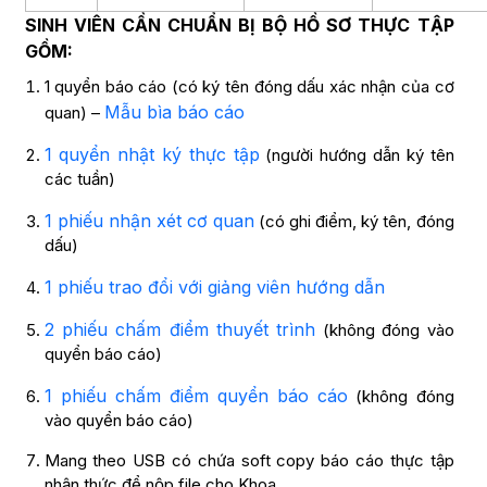
SINH VIÊN CẦN CHUẨN BỊ BỘ HỒ SƠ THỰC TẬP
GỒM:
1 quyển báo cáo (có ký tên đóng dấu xác nhận của cơ
Mẫu bìa báo cáo
quan) –
1 quyển nhật ký thực tập
(người hướng dẫn ký tên
các tuần)
1 phiếu nhận xét cơ quan
(có ghi điểm, ký tên, đóng
dấu)
1 phiếu trao đổi với giảng viên hướng dẫn
2 phiếu chấm điểm thuyết trình
(không đóng vào
quyển báo cáo)
1 phiếu chấm điểm quyển báo cáo
(không đóng
vào quyển báo cáo)
Mang theo USB có chứa soft copy báo cáo thực tập
nhận thức để nộp file cho Khoa