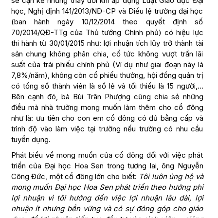
sẻ cặn kẽ những thay đổi khi áp dụng Luật Giáo dục Đại
học, Nghị định 141/2013/NĐ-CP và Điều lệ trường đại học
(ban hành ngày 10/12/2014 theo quyết định số
70/2014/QĐ-TTg của Thủ tướng Chính phủ) có hiệu lực
thi hành từ 30/01/2015 như: lợi nhuận tích lũy trở thành tài
sản chung không phân chia, cổ tức không vượt trần lãi
suất của trái phiếu chính phủ (Ví dụ như giai đoạn này là
7,8%/năm), không còn cổ phiếu thưởng, hội đồng quản trị
có tổng số thành viên là số lẻ và tối thiểu là 15 người,…
Bên cạnh đó, bà Bùi Trân Phượng cũng chia sẻ những
điều mà nhà trường mong muốn làm thêm cho cổ đông
như là: ưu tiên cho con em cổ đông có đủ bằng cấp và
trình độ vào làm việc tại trường nếu trường có nhu cầu
tuyển dụng.
Phát biểu về mong muốn của cổ đông đối với việc phát
triển của Đại học Hoa Sen trong tương lai, ông Nguyễn
Công Đức, một cổ đông lớn cho biết:
Tôi luôn ủng hộ và
mong muốn Đại học Hoa Sen phát triển theo hướng phi
lợi nhuận vì tôi hướng đến việc lợi nhuận lâu dài, lợi
nhuận ít nhưng bền vững và có sự đóng góp cho giáo