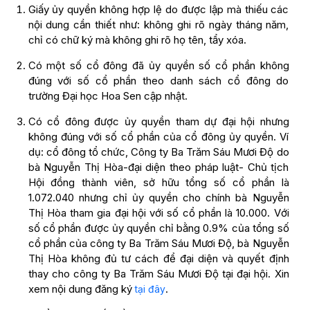
Giấy ủy quyền không hợp lệ do được lập mà thiếu các
nội dung cần thiết như: không ghi rõ ngày tháng năm,
chỉ có chữ ký mà không ghi rõ họ tên, tẩy xóa.
Có một số cổ đông đã ủy quyền số cổ phần không
đúng với số cổ phần theo danh sách cổ đông do
trường Đại học Hoa Sen cập nhật.
Có cổ đông được ủy quyền tham dự đại hội nhưng
không đúng với số cổ phần của cổ đông ủy quyền. Ví
dụ: cổ đông tổ chức, Công ty Ba Trăm Sáu Mươi Độ do
bà Nguyễn Thị Hòa-đại diện theo pháp luật- Chủ tịch
Hội đồng thành viên, sở hữu tổng số cổ phần là
1.072.040 nhưng chỉ ủy quyền cho chính bà Nguyễn
Thị Hòa tham gia đại hội với số cổ phần là 10.000. Với
số cổ phần được ủy quyền chỉ bằng 0.9% của tổng số
cổ phần của công ty Ba Trăm Sáu Mươi Độ, bà Nguyễn
Thị Hòa không đủ tư cách để đại diện và quyết định
thay cho công ty Ba Trăm Sáu Mươi Độ tại đại hội. Xin
xem nội dung đăng ký
.
tại đây