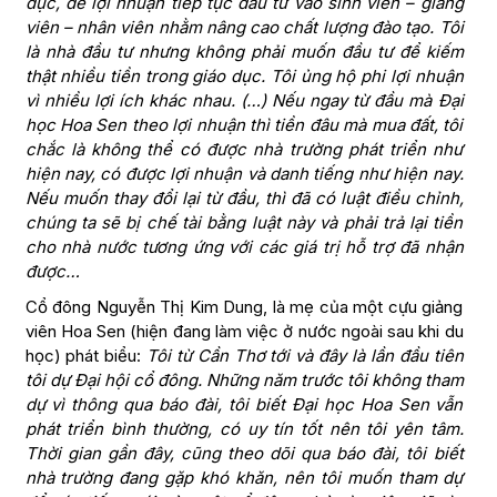
dục, để lợi nhuận tiếp tục đầu tư vào sinh viên – giảng
viên – nhân viên nhằm nâng cao chất lượng đào tạo. Tôi
là nhà đầu tư nhưng không phải muốn đầu tư để kiếm
thật nhiều tiền trong giáo dục. Tôi ủng hộ phi lợi nhuận
vì nhiều lợi ích khác nhau. (…) Nếu ngay từ đầu mà Đại
học Hoa Sen theo lợi nhuận thì tiền đâu mà mua đất, tôi
chắc là không thể có được nhà trường phát triển như
hiện nay, có được lợi nhuận và danh tiếng như hiện nay.
Nếu muốn thay đổi lại từ đầu, thì đã có luật điều chỉnh,
chúng ta sẽ bị chế tài bằng luật này và phải trả lại tiền
cho nhà nước tương ứng với các giá trị hỗ trợ đã nhận
được…
Cổ đông Nguyễn Thị Kim Dung, là mẹ của một cựu giảng
viên Hoa Sen (hiện đang làm việc ở nước ngoài sau khi du
học) phát biểu:
Tôi từ Cần Thơ tới và đây là lần đầu tiên
tôi dự Đại hội cổ đông. Những năm trước tôi không tham
dự vì thông qua báo đài, tôi biết Đại học Hoa Sen vẫn
phát triển bình thường, có uy tín tốt nên tôi yên tâm.
Thời gian gần đây, cũng theo dõi qua báo đài, tôi biết
nhà trường đang gặp khó khăn, nên tôi muốn tham dự