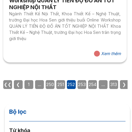
Workshop QUẢN LÝ TIẾN ĐỘ ĐỒ ÁN TỐT
NGHIỆP NỘI THẤT
Ngành Thiết Kế Nội Thất, Khoa Thiết Kế – Nghệ Thuật,
trường Đại học Hoa Sen giới thiệu buổi Online Workshop
QUẢN LÝ TIẾN ĐỘ ĐỒ ÁN TỐT NGHIỆP NỘI THẤT Khoa
Thiết Kế – Nghệ Thuật, trường Đại học Hoa Sen trân trọng
giới thiệu
Xem thêm
❮❮
❮
1
…
250
251
252
253
254
…
313
❯
Bộ lọc
Từ khóa