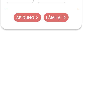
ÁP DỤNG
LÀM LẠI