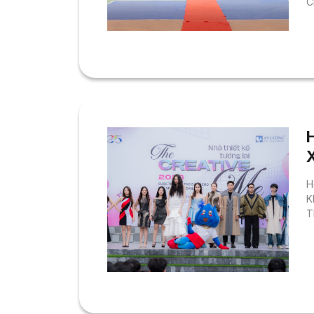
C
h
n
c
n
t
c
H
K
T