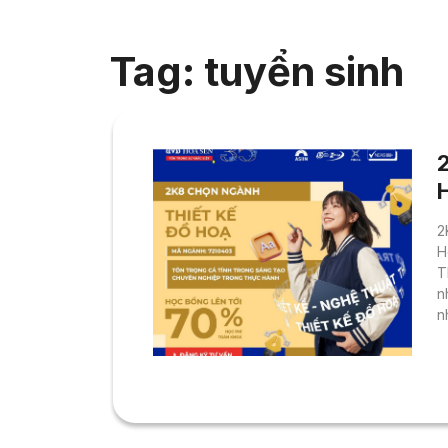
Tag: tuyển sinh
2
H
T
n
n
l
đ
p
c
t