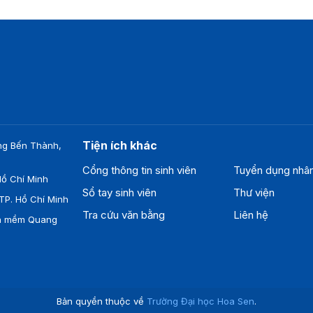
Tiện ích khác
ng Bến Thành,
Cổng thông tin sinh viên
Tuyển dụng nhâ
ồ Chí Minh
Sổ tay sinh viên
Thư viện
TP. Hồ Chí Minh
Tra cứu văn bằng
Liên hệ
ần mềm Quang
Bản quyền thuộc về
Trường Đại học Hoa Sen
.