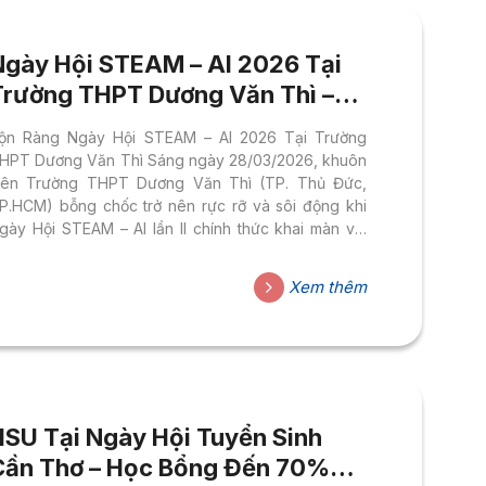
Ngày Hội STEAM – AI 2026 Tại
Trường THPT Dương Văn Thì –
FADA HSU
ộn Ràng Ngày Hội STEAM – AI 2026 Tại Trường
HPT Dương Văn Thì Sáng ngày 28/03/2026, khuôn
iên Trường THPT Dương Văn Thì (TP. Thủ Đức,
P.HCM) bỗng chốc trở nên rực rỡ và sôi động khi
gày Hội STEAM – AI lần II chính thức khai màn với
hủ đề đầy cảm hứng: “STEM – AI: Khơi nguồn sáng
ạo, kiến tạo tương lai”. Không chỉ là một hoạt động
Xem thêm
goại khóa thông thường, đây là một cuộc hội ngộ
iữa công nghệ – nghệ thuật – giáo dục, nơi học sinh
rung học được đặt mình vào...
HSU Tại Ngày Hội Tuyển Sinh
Cần Thơ – Học Bổng Đến 70%