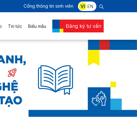
Cổng thông tin sinh viên
VI
EN
Đăng ký tư vấn
o
Tin tức
Biểu mẫu