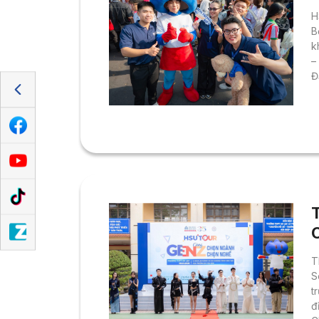
H
B
k
–
Đ
k
s
l
h
tr
T
S
t
đ