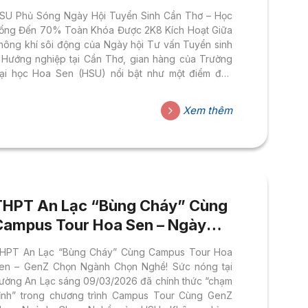
Toàn Khóa
SU Phủ Sóng Ngày Hội Tuyển Sinh Cần Thơ – Học
ổng Đến 70% Toàn Khóa Được 2K8 Kích Hoạt Giữa
hông khí sôi động của Ngày hội Tư vấn Tuyển sinh
 Hướng nghiệp tại Cần Thơ, gian hàng của Trường
ại học Hoa Sen (HSU) nổi bật như một điểm đến
hông thể bỏ qua. Sự kiện thu hút hơn 15.000 học
inh khu vực Tây Nam Bộ tham dự, và gian hàng HSU
Xem thêm
iên tục nhộn nhịp với hàng trăm lượt học sinh, phụ
uynh ghé đến tìm hiểu thông tin, trao đổi trực tiếp và
ải...
THPT An Lạc “Bùng Cháy” Cùng
Campus Tour Hoa Sen – Ngày
09/03/2026
HPT An Lạc “Bùng Cháy” Cùng Campus Tour Hoa
en – GenZ Chọn Ngành Chọn Nghề! Sức nóng tại
rường An Lạc sáng 09/03/2026 đã chính thức “chạm
ỉnh” trong chương trình Campus Tour Cùng GenZ