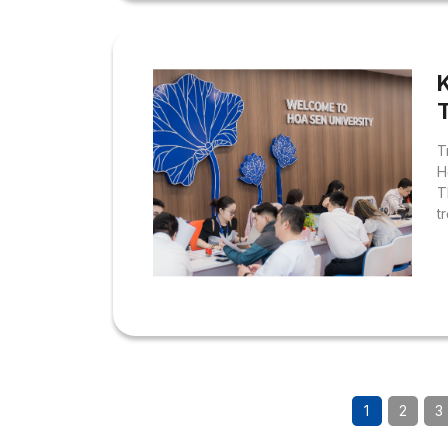
T
H
T
t
1
2
3