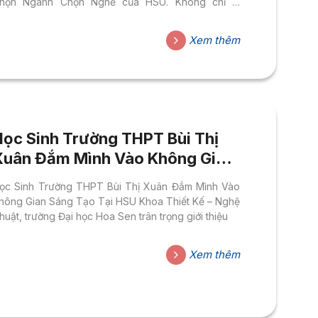
họn Ngành Chọn Nghề của HSU. Không chỉ là
ướng nghiệp thông thường, đây là một bữa tiệc trải
ghiệm đầy cảm hứng dành cho những tâm hồn yêu
Xem thêm
ái đẹp, yêu nghệ thuật và đang cần một định hướng
ghề nghiệp thật sự phù hợp với bản thân. Từ
alkshow truyền lửa, mini fashion show mãn nhãn đến
uộc thi sáng tạo kịch...
Học Sinh Trường THPT Bùi Thị
Xuân Đắm Mình Vào Không Gian
Sáng Tạo Tại HSU
ọc Sinh Trường THPT Bùi Thị Xuân Đắm Mình Vào
hông Gian Sáng Tạo Tại HSU Khoa Thiết Kế – Nghệ
huật, trường Đại học Hoa Sen trân trọng giới thiệu
Xem thêm