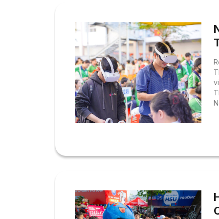
R
T
v
T
N
c
t
n
g
t