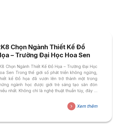
2K8 Chọn Ngành Thiết Kế Đồ
Họa – Trường Đại Học Hoa Sen
K8 Chọn Ngành Thiết Kế Đồ Họa – Trường Đại Học
oa Sen Trong thế giới số phát triển không ngừng,
hiết kế Đồ họa đã vươn lên trở thành một trong
hững ngành học được giới trẻ sáng tạo săn đón
hiều nhất. Không chỉ là nghệ thuật thuần túy, đây là
ĩnh vực kết hợp tư duy thẩm mỹ với công nghệ hiện
ại — nơi mỗi hình ảnh, video, hay sản phẩm đa
Xem thêm
hương tiện đều có thể trở thành ngôn ngữ kết nối
on người và mang lại giá trị thương mại thực sự. Từ
ruyền...