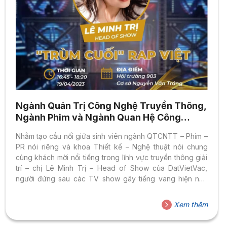
Ngành Quản Trị Công Nghệ Truyền Thông,
Ngành Phim và Ngành Quan Hệ Công
Chúng – Giao lưu “Trùm cuối” của Rap Việt
Nhằm tạo cầu nối giữa sinh viên ngành QTCNTT – Phim –
2023
PR nói riêng và khoa Thiết kế – Nghệ thuật nói chung
cùng khách mời nổi tiếng trong lĩnh vực truyền thông giải
trí – chị Lê Minh Trị – Head of Show của DatVietVac,
người đứng sau các TV show gây tiếng vang hiện nay
như Rap Việt, The Masked Singer, Siêu Trí Tuệ, Sóng
23… Đây cũng là sự kiện tạo điều kiện cho những trao
Xem thêm
đổi, chia sẻ kinh nghiệm, bồi đắp kiến thức từ những bài
học thực chiến, trực tiếp từ người điều...