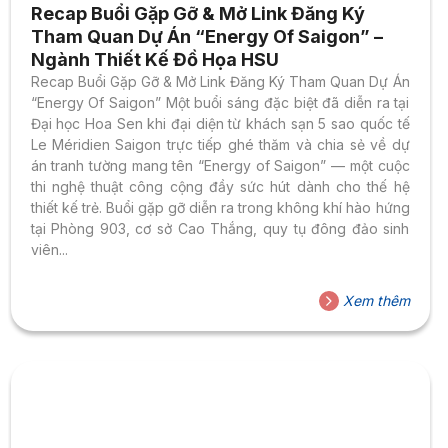
Recap Buổi Gặp Gỡ & Mở Link Đăng Ký
Tham Quan Dự Án “Energy Of Saigon” –
Ngành Thiết Kế Đồ Họa HSU
Recap Buổi Gặp Gỡ & Mở Link Đăng Ký Tham Quan Dự Án
“Energy Of Saigon” Một buổi sáng đặc biệt đã diễn ra tại
Đại học Hoa Sen khi đại diện từ khách sạn 5 sao quốc tế
Le Méridien Saigon trực tiếp ghé thăm và chia sẻ về dự
án tranh tường mang tên “Energy of Saigon” — một cuộc
thi nghệ thuật công cộng đầy sức hút dành cho thế hệ
thiết kế trẻ. Buổi gặp gỡ diễn ra trong không khí hào hứng
tại Phòng 903, cơ sở Cao Thắng, quy tụ đông đảo sinh
viên...
Xem thêm