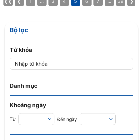
❮❮
❮
1
…
3
4
5
6
7
…
39
❯
Bộ lọc
Từ khóa
Danh mục
Khoảng ngày
Từ
Đến ngày