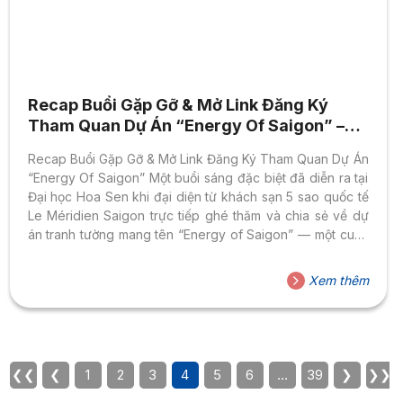
Recap Buổi Gặp Gỡ & Mở Link Đăng Ký
Tham Quan Dự Án “Energy Of Saigon” –
Ngành Thiết Kế Đồ Họa HSU
Recap Buổi Gặp Gỡ & Mở Link Đăng Ký Tham Quan Dự Án
“Energy Of Saigon” Một buổi sáng đặc biệt đã diễn ra tại
Đại học Hoa Sen khi đại diện từ khách sạn 5 sao quốc tế
Le Méridien Saigon trực tiếp ghé thăm và chia sẻ về dự
án tranh tường mang tên “Energy of Saigon” — một cuộc
thi nghệ thuật công cộng đầy sức hút dành cho thế hệ
thiết kế trẻ. Buổi gặp gỡ diễn ra trong không khí hào hứng
Xem thêm
tại Phòng 903, cơ sở Cao Thắng, quy tụ đông đảo sinh
viên...
❮❮
❮
1
2
3
4
5
6
…
39
❯
❯❯