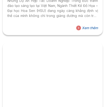
Những Dự Án Hợp Tác Doanh Nghiệp Trong bức tranh
đào tạo sáng tạo tại Việt Nam, Ngành Thiết Kế Đồ Họa –
Đại học Hoa Sen (HSU) đang ngày càng khẳng định vị
thế của mình không chỉ trong giảng đường mà còn trên
những sân chơi cấp quốc gia và trong chính môi trường
doanh nghiệp thực chiến. Hành trình của các bạn sinh
Xem thêm
viên TKDH – HSU là câu chuyện truyền cảm hứng mạnh
mẽ về sức mạnh của sáng tạo, bản lĩnh nghề nghiệp và
tinh...