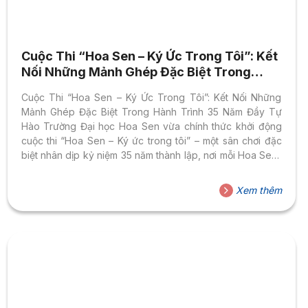
Cuộc Thi “Hoa Sen – Ký Ức Trong Tôi”: Kết
Nối Những Mảnh Ghép Đặc Biệt Trong
Hành Trình 35 Năm Đầy Tự Hào
Cuộc Thi “Hoa Sen – Ký Ức Trong Tôi”: Kết Nối Những
Mảnh Ghép Đặc Biệt Trong Hành Trình 35 Năm Đầy Tự
Hào Trường Đại học Hoa Sen vừa chính thức khởi động
cuộc thi “Hoa Sen – Ký ức trong tôi” – một sân chơi đặc
biệt nhân dịp kỷ niệm 35 năm thành lập, nơi mỗi Hoa Sen-
er có cơ hội lật lại những trang ký ức đẹp đẽ nhất của
chính mình. Đây không chỉ là một cuộc thi sáng tác, mà
Xem thêm
còn là không gian kết nối ý nghĩa dành cho giảng viên,
nhân viên,...