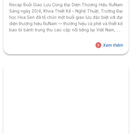
HSU
Recap Buổi Giao Lưu Cùng Đại Diện Thương Hiệu RuNam
Sáng ngày 20/4, Khoa Thiết Kế – Nghệ Thuật, Trường Đại
học Hoa Sen đã tổ chức một buổi giao lưu đặc biệt với đại
diện thương hiệu RuNam — thương hiệu cà phê và thiết kế
bao bì bánh trung thu cao cấp nổi tiếng tại Việt Nam, nổi
bật với phong cách lấy cảm hứng từ văn hóa và mỹ thuật
truyền thống dân tộc. Buổi gặp gỡ diễn ra tại phòng 903,
Xem thêm
cơ sở Cao Thắng, nằm trong khuôn khổ cuộc thi Thiết kế
bao bì Trung...