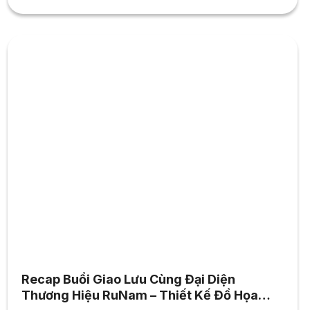
Kế Đồ Họa thuộc Khoa Thiết Kế – Nghệ Thuật (FADA), Đại
học Hoa Sen – cùng tất...
Recap Buổi Giao Lưu Cùng Đại Diện
Thương Hiệu RuNam – Thiết Kế Đồ Họa