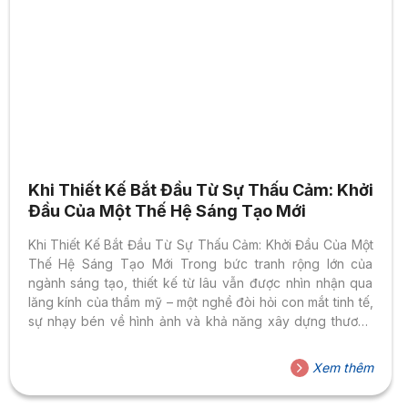
Khi Thiết Kế Bắt Đầu Từ Sự Thấu Cảm: Khởi
Đầu Của Một Thế Hệ Sáng Tạo Mới
Khi Thiết Kế Bắt Đầu Từ Sự Thấu Cảm: Khởi Đầu Của Một
Thế Hệ Sáng Tạo Mới Trong bức tranh rộng lớn của
ngành sáng tạo, thiết kế từ lâu vẫn được nhìn nhận qua
lăng kính của thẩm mỹ – một nghề đòi hỏi con mắt tinh tế,
sự nhạy bén về hình ảnh và khả năng xây dựng thương
hiệu hấp dẫn. Thế nhưng, trong những năm gần đây, một
luồng gió mới đang thổi vào cách người trẻ tiếp cận nghề.
Xem thêm
Câu hỏi không còn chỉ là “Làm sao để đẹp hơn?” mà đã
dần chuyển...