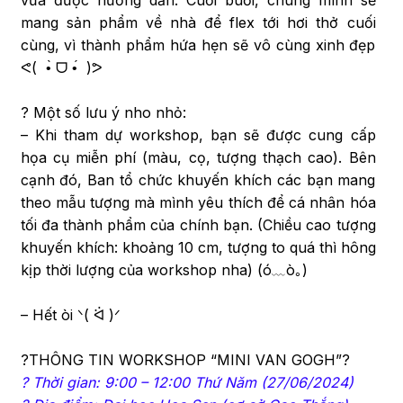
vừa được hướng dẫn. Cuối buổi, chúng mình sẽ
mang sản phẩm về nhà để flex tới hơi thở cuối
cùng, vì thành phẩm hứa hẹn sẽ vô cùng xinh đẹp
ᕙ( •̀ ᗜ •́ )ᕗ
? Một số lưu ý nho nhỏ:
– Khi tham dự workshop, bạn sẽ được cung cấp
họa cụ miễn phí (màu, cọ, tượng thạch cao). Bên
cạnh đó, Ban tổ chức khuyến khích các bạn mang
theo mẫu tượng mà mình yêu thích để cá nhân hóa
tối đa thành phẩm của chính bạn. (Chiều cao tượng
khuyến khích: khoảng 10 cm, tượng to quá thì hông
kịp thời lượng của workshop nha) (ó﹏ò｡)
– Hết òi ᐠ( ᐛ )ᐟ
?THÔNG TIN WORKSHOP “MINI VAN GOGH”?
? Thời gian: 9:00 – 12:00 Thứ Năm (27/06/2024)