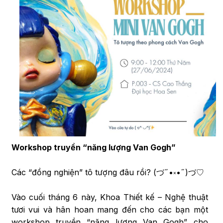
Workshop truyền “năng lượng Van Gogh”
Các “đồng nghiện” tô tượng đâu rồi? (づ˶•༝•˶)づ♡
Vào cuối tháng 6 này, Khoa Thiết kế – Nghệ thuật
tươi vui và hân hoan mang đến cho các bạn một
workshop truyền “năng lượng Van Gogh” cho