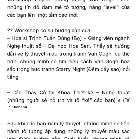
những tín đồ đam mê tô tượng, nâng “level” của
các bạn lên một tầm cao mới.
?‍? Workshop có sự hướng dẫn của:
– Họa sĩ Trịnh Tuấn Dũng (Bọ) – Giảng viên ngành
Nghệ thuật số – Đại học Hoa Sen. Thầy sẽ hướng
dẫn về lý thuyết màu trong tranh Van Gogh, cụ thể
hơn, chúng mình sẽ tìm hiểu cách Van Gogh hòa
sắc trong bức tranh Starry Night (Đêm đầy sao) nổi
tiếng.
– Các Thầy Cô tại Khoa Thiết kế – Nghệ thuật
(những người sẽ hỗ trợ và tô “ké” các bạn) ꉂ (´∀
｀)ʱªʱªʱª
Sau khi các bạn nắm lý thuyết, chúng mình sẽ tiến
hành tô tượng áp dụng những lý thuyết màu sắc