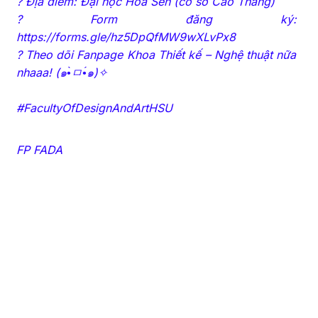
? Địa điểm: Đại học Hoa Sen (cơ sở Cao Thắng)
? Form đăng ký:
https://forms.gle/hz5DpQfMW9wXLvPx8
? Theo dõi Fanpage Khoa Thiết kế – Nghệ thuật nữa
nhaaa! (๑•̀ㅁ•́๑)✧
#FacultyOfDesignAndArtHSU
FP FADA