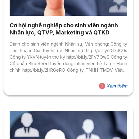
Cơ hội nghề nghiệp cho sinh viên ngành
Nhân lực, QTVP, Marketing và QTKD
Dành cho sinh viên ngành Nhân sự, Văn phòng: Công ty
Tân Phạm Gia tuyển nv Nhân sự http://bit.ly/2G73C0s
Công ty YKVN tuyển thư ký http://bit.ly/2FV7OwG Công ty
Cổ phần BlueSeed tuyển dụng nhân viên Lễ Tân – Hành
chính http://bit.ly/2HRGeRO Công ty TNHH TMDV Việt Ý
tuyển dụng Thư ký văn phòng https://bit.ly/2FXCwth Tập
đoàn Mai Linh tuyển dụng nv Nhân sự và Lễ tân
Xem thêm
https://bit.ly/2INFMFs TMF Group – Recruit HR Trainee
https://bit.ly/2pD6NmW Dành cho sinh viên ngành
Marketing, Quản trị kinh doanh: Công Ty Cổ Phần Tập
Đoàn Hoa Sen tuyển dụng nhân viên kinh doanh
http://bit.ly/2Iozj3j Du...