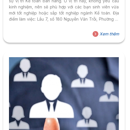
sự vị trí Kế toán bán hàng. Ở vị trí này, không yêu cầu
kinh nghiệm, nên sẽ phù hợp với các bạn sinh viên vừa
mới tốt nghiệp hoặc sắp tốt nghiệp ngành Kế toán. Địa
điểm làm việc: Lầu 7, số 180 Nguyễn Văn Trỗi, Phường 8,
Quận Phú Nhuận, Tp. HCM Giờ làm việc: 8:00 – 17:00, Thứ
hai đến thứ sáu *** MÔ TẢ CÔNG VIỆC Phụ trách các đại
Xem thêm
lý, điểm bán hàng và siêu thị trong khu vực HCM HỖ TRỢ
KINH DOANH: Theo...