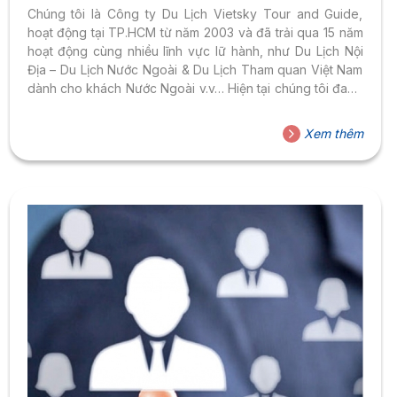
Chúng tôi là Công ty Du Lịch Vietsky Tour and Guide,
hoạt động tại TP.HCM từ năm 2003 và đã trải qua 15 năm
hoạt động cùng nhiều lĩnh vực lữ hành, như Du Lịch Nội
Địa – Du Lịch Nước Ngoài & Du Lịch Tham quan Việt Nam
dành cho khách Nước Ngoài v.v… Hiện tại chúng tôi đang
có nhu cầu cẩn tuyển dụng nguồn nhân lực cho vị trí
SALE TELE (10 nhân sự).. Đối tượng dành cho Sinh Viên
Xem thêm
năm 3 trở lên. Loại hình vừa học – vừa làm. Rất mong Quý
Thầy Cô cùng Nhà Trường...