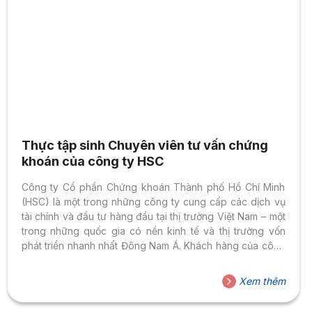
Thực tập sinh Chuyên viên tư vấn chứng
khoán của công ty HSC
Công ty Cổ phần Chứng khoán Thành phố Hồ Chí Minh
(HSC) là một trong những công ty cung cấp các dịch vụ
tài chính và đầu tư hàng đầu tại thị trường Việt Nam – một
trong những quốc gia có nền kinh tế và thị trường vốn
phát triển nhanh nhất Đông Nam Á. Khách hàng của công
ty chúng tôi bao gồm các nhà đầu tư tổ chức và cá nhân,
các quỹ đầu tư, các công ty nhà nước và các cá nhân
Xem thêm
khác đang hoạt động trong rất nhiều lĩnh vực, thị trường
và vùng...