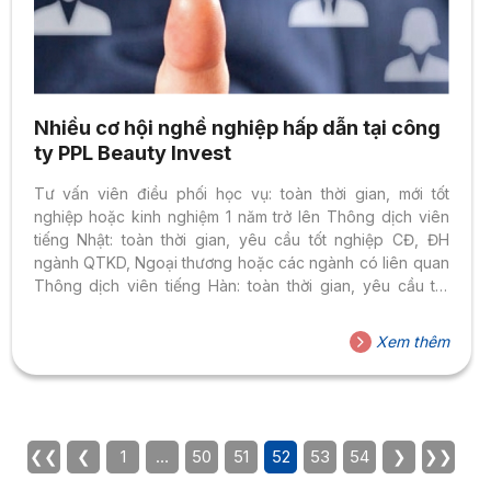
Nhiều cơ hội nghề nghiệp hấp dẫn tại công
ty PPL Beauty Invest
Tư vấn viên điều phối học vụ: toàn thời gian, mới tốt
nghiệp hoặc kinh nghiệm 1 năm trở lên Thông dịch viên
tiếng Nhật: toàn thời gian, yêu cầu tốt nghiệp CĐ, ĐH
ngành QTKD, Ngoại thương hoặc các ngành có liên quan
Thông dịch viên tiếng Hàn: toàn thời gian, yêu cầu tốt
nghiệp CĐ, ĐH ngành QTKD, Ngoại thương hoặc các
ngành có liên quan Thông tin chi tiết xem tại đây.
Xem thêm
❮❮
❮
1
…
50
51
52
53
54
❯
❯❯