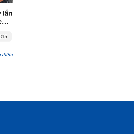
 lần
 của
015
 thêm