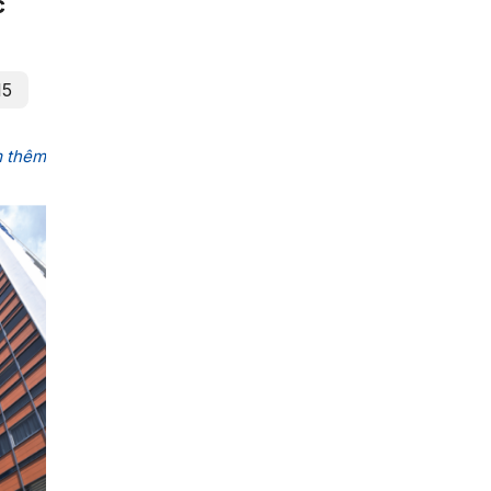
c
15
 thêm