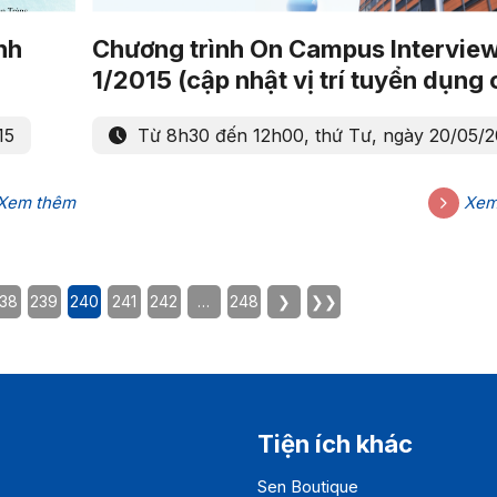
nh
Chương trình On Campus Interview
1/2015 (cập nhật vị trí tuyển dụng
DN)
15
Từ 8h30 đến 12h00, thứ Tư, ngày 20/05/2
Xem thêm
Xem
38
239
240
241
242
…
248
❯
❯❯
Tiện ích khác
Sen Boutique