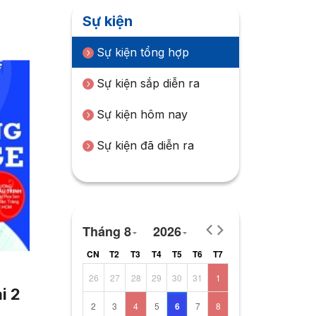
Sự kiện
Sự kiện tổng hợp
Sự kiện sắp diễn ra
Sự kiện hôm nay
Sự kiện đã diễn ra
Tháng 8
2026
CN
T2
T3
T4
T5
T6
T7
26
27
28
29
30
31
1
i 2
2
3
4
5
6
7
8