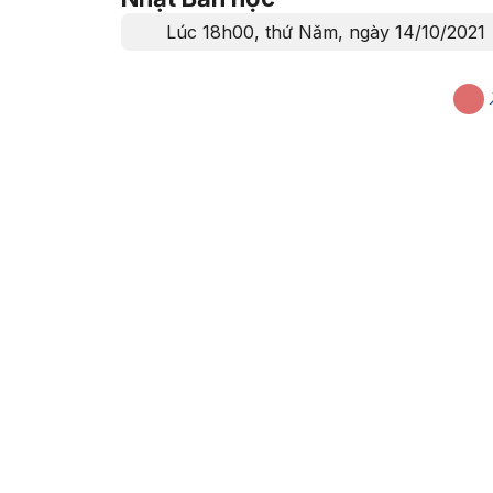
Lúc 18h00, thứ Năm, ngày 14/10/2021
Cơ sở Nguyễn Văn Tráng:
08 Nguyễn Văn Tráng, 
Minh
Cơ sở Cao Thắng:
93 Cao Thắng, Phường Bàn Cờ, 
Cơ sở Thành Thái:
7/1 Thành Thái, Phường Diên H