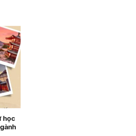
ự học
ngành