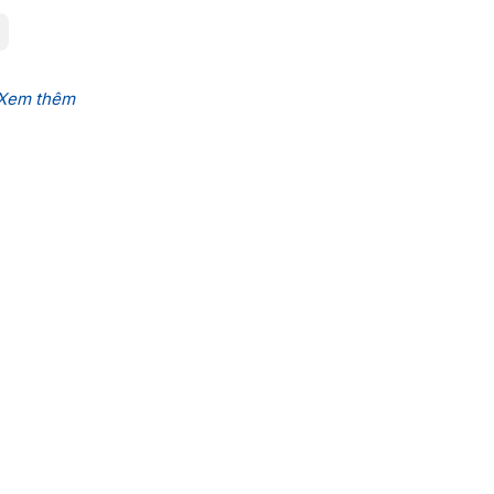
Xem thêm
Tiện ích khác
Sen Boutique
Sen Entertainment
Phường Bến Thành, TP.Hồ Chí
Hợp tác quốc tế
TP. Hồ Chí Minh
Tuyển sinh
ồng, TP. Hồ Chí Minh
Tuyển dụng