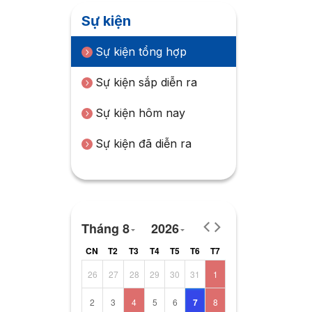
Sự kiện
Sự kiện tổng hợp
Sự kiện sắp diễn ra
Sự kiện hôm nay
Sự kiện đã diễn ra
Tháng 8
2026
CN
T2
T3
T4
T5
T6
T7
26
27
28
29
30
31
1
2
3
4
5
6
7
8