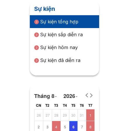
Sự kiện
Sự kiện tổng hợp
Sự kiện sắp diễn ra
Sự kiện hôm nay
Sự kiện đã diễn ra
Tháng 8
2026
CN
T2
T3
T4
T5
T6
T7
26
27
28
29
30
31
1
2
3
4
5
6
7
8