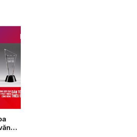
oa
 văn