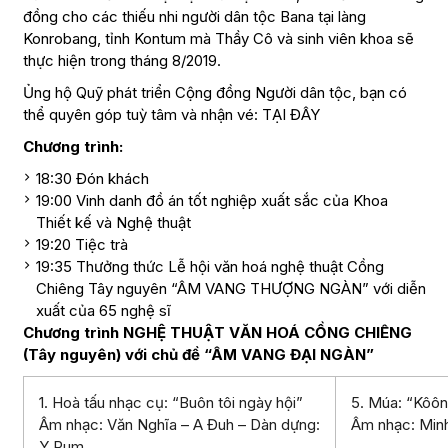
đồng cho các thiếu nhi người dân tộc Bana tại làng
Konrobang, tỉnh Kontum mà Thầy Cô và sinh viên khoa sẽ
thực hiện trong tháng 8/2019.
Ủng hộ Quỹ phát triển Cộng đồng Người dân tộc, bạn có
thể quyên góp tuỳ tâm và nhận vé:
TẠI ĐÂY
Chương trình:
18:30 Đón khách
19:00 Vinh danh đồ án tốt nghiệp xuất sắc của Khoa
Thiết kế và Nghệ thuật
19:20 Tiệc trà
19:35 Thưởng thức Lễ hội văn hoá nghệ thuật Cồng
Chiêng Tây nguyên “ÂM VANG THƯỢNG NGÀN” với diễn
xuất của 65 nghệ sĩ
Chương trình NGHỆ THUẬT VĂN HOÁ CỒNG CHIÊNG
(Tây nguyên) với chủ đề “ÂM VANG ĐẠI NGÀN”
1. Hoà tấu nhạc cụ: “Buôn tôi ngày hội”
5. Múa: “Kôôn
Âm nhạc: Văn Nghĩa – A Đuh – Dàn dựng:
Âm nhạc: Minh
Y Rum