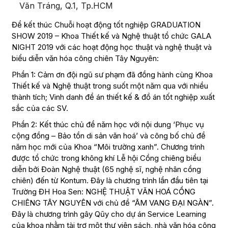
Văn Tráng, Q.1, Tp.HCM
Để kết thúc Chuỗi hoạt động tốt nghiệp GRADUATION
SHOW 2019 – Khoa Thiết kế và Nghệ thuật tổ chức GALA
NIGHT 2019 với các hoạt động học thuật và nghệ thuật và
biểu diễn văn hóa công chiên Tây Nguyên:
Phần 1: Cảm ơn đội ngũ sư phạm đã đồng hành cùng Khoa
Thiết kế và Nghệ thuật trong suốt một năm qua với nhiều
thành tích; Vinh danh đề án thiết kế & đồ án tốt nghiệp xuất
sắc của các SV.
Phần 2: Kết thúc chủ đề năm học với nội dung ‘Phục vụ
cộng đồng – Bảo tồn di sản văn hoá’ và công bố chủ đề
năm học mới của Khoa “Môi trường xanh”. Chương trình
được tổ chức trong không khí Lễ hội Cồng chiêng biểu
diễn bởi Đoàn Nghệ thuật (65 nghệ sĩ, nghệ nhân cồng
chiên) đến từ Kontum. Đây là chương trình lần đầu tiên tại
Trường ĐH Hoa Sen: NGHỆ THUẬT VĂN HOÁ CỒNG
CHIÊNG TÂY NGUYÊN với chủ đề “ÂM VANG ĐẠI NGÀN”.
Đây là chương trình gây Qũy cho dự án Service Learning
của khoa nhằm tài trợ một thư viện sách, nhà văn hóa công