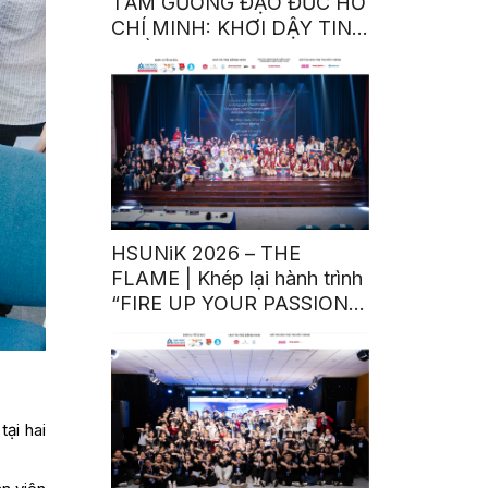
TẤM GƯƠNG ĐẠO ĐỨC HỒ
CHÍ MINH: KHƠI DẬY TINH
THẦN TRÁCH NHIỆM TỪ
NHỮNG HÀNH ĐỘNG
BÌNH DỊ
HSUNiK 2026 – THE
FLAME | Khép lại hành trình
“FIRE UP YOUR PASSION”
bằng đêm Chung kết bùng
nổ cảm xúc
ại hai