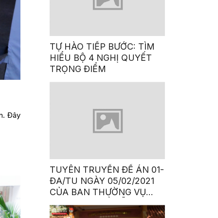
TỰ HÀO TIẾP BƯỚC: TÌM
HIỂU BỘ 4 NGHỊ QUYẾT
TRỌNG ĐIỂM
n. Đây
TUYÊN TRUYỀN ĐỀ ÁN 01-
ĐA/TU NGÀY 05/02/2021
CỦA BAN THƯỜNG VỤ
THÀNH UỶ VỀ HỖ TRỢ,
PHÁT TRIỂN TÀI NĂNG