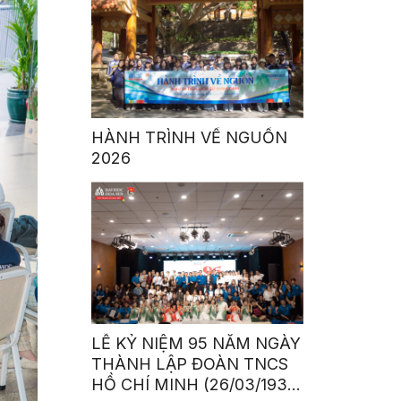
TRẺ VÀ LÃNH ĐẠO TƯƠNG
LAI CỦA TP.HCM GIAI
ĐOẠN 2020 – 2025
HÀNH TRÌNH VỀ NGUỒN
2026
LỄ KỶ NIỆM 95 NĂM NGÀY
THÀNH LẬP ĐOÀN TNCS
HỒ CHÍ MINH (26/03/1931