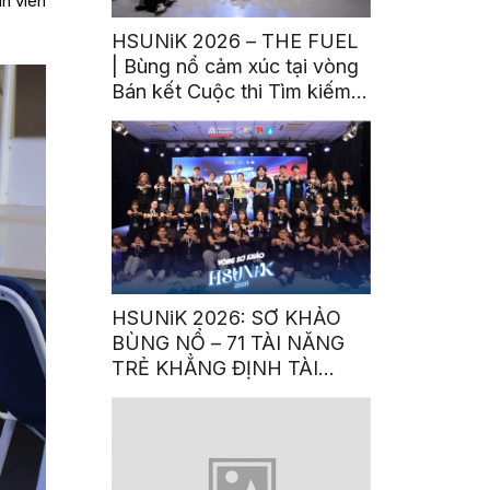
ân viên
HSUNiK 2026 – THE FUEL
| Bùng nổ cảm xúc tại vòng
Bán kết Cuộc thi Tìm kiếm
Tài năng trẻ
HSUNiK 2026: SƠ KHẢO
BÙNG NỔ – 71 TÀI NĂNG
TRẺ KHẲNG ĐỊNH TÀI
NĂNG VÀ NGỌN LỬA ĐAM
MÊ