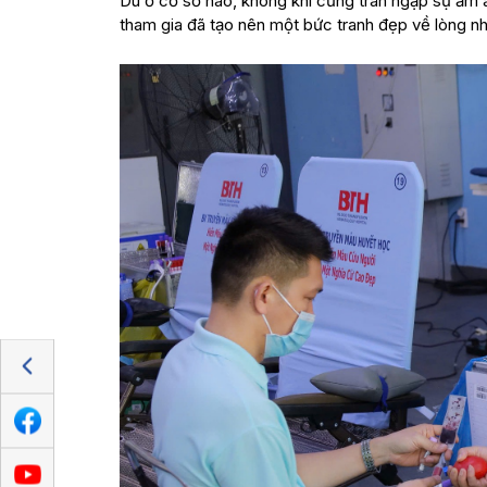
Dù ở cơ sở nào, không khí cũng tràn ngập sự ấm á
tham gia đã tạo nên một bức tranh đẹp về lòng nh