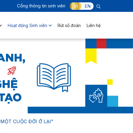
Cổng thông tin sinh viên
VI
EN
Hoạt động Sinh viên
Rút sổ đoàn
Liên hệ
MỘT CUỘC ĐỜI Ở LẠI”