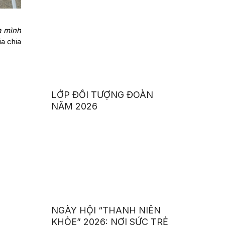
– 26/03/2026)
a mình
a chia
LỚP ĐỐI TƯỢNG ĐOÀN
NĂM 2026
NGÀY HỘI “THANH NIÊN
KHỎE” 2026: NƠI SỨC TRẺ