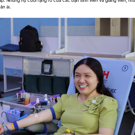
p. Những nụ cười rạng rỡ của các bạn sinh viên và giảng viên, nh
ân ái.