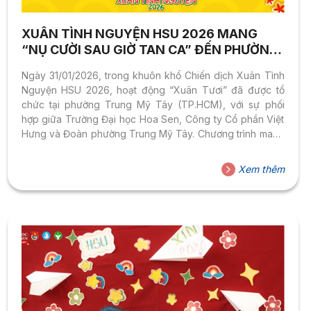
XUÂN TÌNH NGUYỆN HSU 2026 MANG
“NỤ CƯỜI SAU GIỜ TAN CA” ĐẾN PHƯỜNG
TRUNG MỸ TÂY
Ngày 31/01/2026, trong khuôn khổ Chiến dịch Xuân Tình
Nguyện HSU 2026, hoạt động “Xuân Tươi” đã được tổ
chức tại phường Trung Mỹ Tây (TP.HCM), với sự phối
hợp giữa Trường Đại học Hoa Sen, Công ty Cổ phần Việt
Hưng và Đoàn phường Trung Mỹ Tây. Chương trình mang
đến không gian vui chơi cho hơn 300 thanh niên công
nhân có hoàn cảnh khó khăn trên địa bàn. Thông qua
Xem thêm
các gian hàng trò chơi dân gian, mâm cơm ngày Tết thân
tình và những phần quà thiết thực như dầu ăn, nước
tương, nước mắm, muối,...