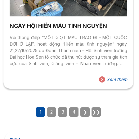
NGÀY HỘI HIẾN MÁU TÌNH NGUYỆN
Với thông điệp “MỘT GIỌT MÁU TRAO ĐI – MỘT CUỘC
ĐỜI Ở LẠI”, hoạt động “Hiến máu tình nguyện” ngày
21,22/10/2025 do Đoàn Thanh niên – Hội Sinh viên trường
Đại học Hoa Sen tổ chức đã thu hút được sự tham gia tích
cực của Sinh viên, Giảng viên – Nhân viên trường. Mỗi
giọt máu được trao đi không chỉ là sự giúp đỡ, mà còn gửi
gắm hy vọng và yêu thương. Hoạt động đã góp phần lan
Xem thêm
tỏa những giá trị sống tích cực, mang đến nguồn năng
lượng nhân văn và đầy ý nghĩa....
1
2
3
4
❯
❯❯