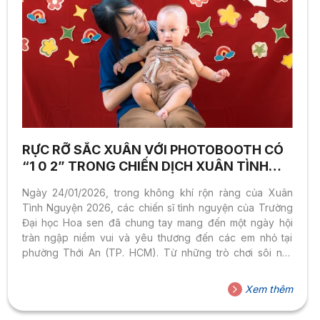
RỰC RỠ SẮC XUÂN VỚI PHOTOBOOTH CÓ
“1 0 2” TRONG CHIẾN DỊCH XUÂN TÌNH
NGUYỆN 2026 CỦA HSU
Ngày 24/01/2026, trong không khí rộn ràng của Xuân
Tình Nguyện 2026, các chiến sĩ tình nguyện của Trường
Đại học Hoa sen đã chung tay mang đến một ngày hội
tràn ngập niềm vui và yêu thương đến các em nhỏ tại
phường Thới An (TP. HCM). Từ những trò chơi sôi nổi,
những tiếng cười giòn tan cho đến khoảnh khắc các em
háo hức đón nhận quà xuân, tất cả đã hòa quyện tạo nên
Xem thêm
một bức tranh mùa xuân ấm áp, chan chứa sự quan tâm
và sẻ chia. Mỗi món quà được trao đi đều...