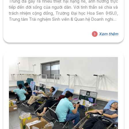
Trung đã gây ra nhiều thiệt hại nặng nề, ảnh hưởng trực
tiếp đến đời sống của người dân. Với tinh thần sẻ chia và
trách nhiệm cộng đồng, Trường Đại học Hoa Sen (HSU),
Trung tâm Trải nghiệm Sinh viên & Quan hệ Doanh nghiệp
cùng Đoàn Thanh niên – Hội Sinh viên đã phát động
Chiến dịch “Chung tay vượt bão lũ”, kêu gọi đóng góp
Xem thêm
vật phẩm thiết yếu nhằm hỗ trợ kịp thời cho bà con vùng
thiên tai. Chiến dịch chung tay vượt bão...