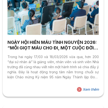
NGÀY HỘI HIẾN MÁU TÌNH NGUYỆN 2026:
“MỖI GIỌT MÁU CHO ĐI, MỘT CUỘC ĐỜI Ở
LẠI”
Trong hai ngày 17/03 và 18/03/2026 vừa qua, hơn 200
“đại sứ nhân ái” là giảng viên, nhân viên và sinh viên Nhà
trường đã cùng nhau viết nên một hành trình sẻ chia đầy ý
nghĩa. Đây là hoạt động trọng tâm nằm trong chuỗi sự
kiện Chào mừng Kỷ niệm 95 năm Ngày Thành lập Đoàn
TNCS Hồ Chí Minh (26/3/1931 – 26/3/2026). Hành trình lan
tỏa yêu thương qua hai cơ sở Ngày hội hiến máu tình
Xem thêm
nguyện Tháng 3/2026 vừa qua đã nhận được sự hưởng
ứng nhiệt tình và lan tỏa rộng rãi tại hai...