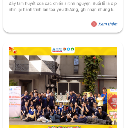
đầy tâm huyết của các chiến sĩ tình nguyện. Buổi lễ là dịp
nhìn lại hành trình lan tỏa yêu thương, ghi nhận những kết
quả thiết thực và tôn vinh các tập thể, cá nhân đã đóng
góp tích cực cho chiến dịch năm nay. Dấu ấn từ 6 đội hình
Xem thêm
– Lan tỏa yêu thương đến cộng đồng Chiến dịch Xuân
Tình Nguyện 2026 được...