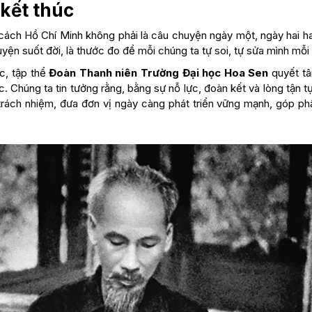
kết thúc
ách Hồ Chí Minh không phải là câu chuyện ngày một, ngày hai h
uyện suốt đời, là thước đo để mỗi chúng ta tự soi, tự sửa mình mỗi
ức, tập thể
Đoàn Thanh niên Trường Đại học Hoa Sen
quyết tâ
 Chúng ta tin tưởng rằng, bằng sự nỗ lực, đoàn kết và lòng tận t
n trách nhiệm, đưa đơn vị ngày càng phát triển vững mạnh, góp ph