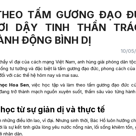
THEO TẤM GƯƠNG ĐẠO Đ
ƠI DẬY TINH THẦN TRÁ
ÀNH ĐỘNG BÌNH DỊ
10/05
i thầy vĩ đại của cách mạng Việt Nam, anh hùng giải phóng dân tộ
 thống tư tưởng và đặc biệt là tấm gương đạo đức, phong cách của
á đối với các thế hệ hôm nay và mai sau.
 học Hoa Sen
, việc học tập và làm theo tấm gương đạo đức c
 đang trở thành mạch nguồn xuyên suốt, thấm sâu vào từng hành
học từ sự giản dị và thực tế
 những điều lớn lao, vĩ đại. Nhưng sinh thời, Bác Hồ luôn hướng c
 là sự kết tinh giữa lòng yêu nước nồng nàn, lối sống khiêm tốn, 
ới nhân dân.