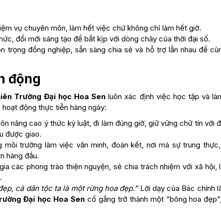
iệm vụ chuyên môn, làm hết việc chứ không chỉ làm hết giờ.
hức, đổi mới sáng tạo để bắt kịp với dòng chảy của thời đại số.
ôn trọng đồng nghiệp, sẵn sàng chia sẻ và hỗ trợ lẫn nhau để cùn
h động
iên Trường Đại học Hoa Sen
luôn xác định việc học tập và là
c hoạt động thực tiễn hàng ngày:
n nâng cao ý thức kỷ luật, đi làm đúng giờ, giữ vững chữ tín với đ
u được giao.
môi trường làm việc văn minh, đoàn kết, nơi mà sự trung thực,
ên hàng đầu.
ia các phong trào thiện nguyện, sẻ chia trách nhiệm với xã hội, 
.
đẹp, cả dân tộc ta là một rừng hoa đẹp.”
Lời dạy của Bác chính l
rường Đại học Hoa Sen
cố gắng trở thành một “bông hoa đẹp”