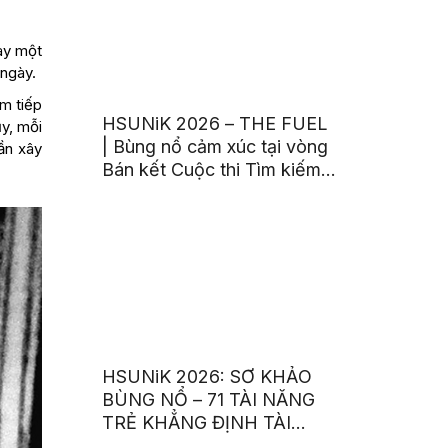
ay một
 ngày.
m tiếp
HSUNiK 2026 – THE FUEL
ụy, mỗi
| Bùng nổ cảm xúc tại vòng
ần xây
Bán kết Cuộc thi Tìm kiếm
Tài năng trẻ
HSUNiK 2026: SƠ KHẢO
BÙNG NỔ – 71 TÀI NĂNG
TRẺ KHẲNG ĐỊNH TÀI
NĂNG VÀ NGỌN LỬA ĐAM