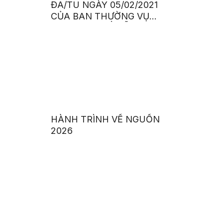
ĐA/TU NGÀY 05/02/2021
CỦA BAN THƯỜNG VỤ
THÀNH UỶ VỀ HỖ TRỢ,
PHÁT TRIỂN TÀI NĂNG
TRẺ VÀ LÃNH ĐẠO TƯƠNG
LAI CỦA TP.HCM GIAI
ĐOẠN 2020 – 2025
HÀNH TRÌNH VỀ NGUỒN
2026