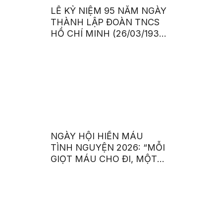
LỄ KỶ NIỆM 95 NĂM NGÀY
THÀNH LẬP ĐOÀN TNCS
HỒ CHÍ MINH (26/03/1931
– 26/03/2026)
NGÀY HỘI HIẾN MÁU
TÌNH NGUYỆN 2026: “MỖI
GIỌT MÁU CHO ĐI, MỘT
CUỘC ĐỜI Ở LẠI”