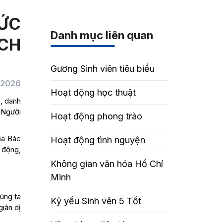
ỨC
Danh mục liên quan
CH
Gương Sinh viên tiêu biểu
/2026
Hoạt động học thuật
c, danh
 Người
Hoạt động phong trào
ủa Bác
Hoạt động tình nguyện
 động,
Không gian văn hóa Hồ Chí
Minh
húng ta
Kỷ yếu Sinh vên 5 Tốt
giản dị