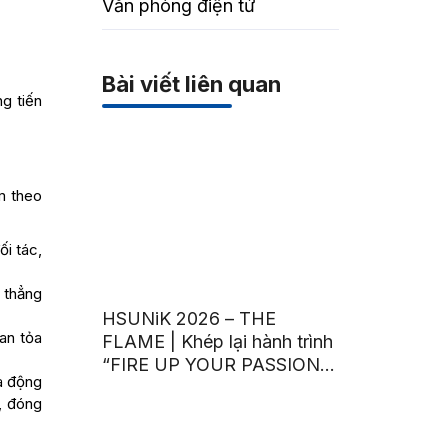
Văn phòng điện tử
Bài viết liên quan
g tiến
m theo
ối tác,
 thẳng
HSUNiK 2026 – THE
lan tỏa
FLAME | Khép lại hành trình
“FIRE UP YOUR PASSION”
à động
bằng đêm Chung kết bùng
, đóng
nổ cảm xúc