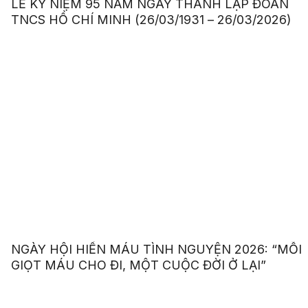
LỄ KỶ NIỆM 95 NĂM NGÀY THÀNH LẬP ĐOÀN
TNCS HỒ CHÍ MINH (26/03/1931 – 26/03/2026)
NGÀY HỘI HIẾN MÁU TÌNH NGUYỆN 2026: “MỖI
GIỌT MÁU CHO ĐI, MỘT CUỘC ĐỜI Ở LẠI”