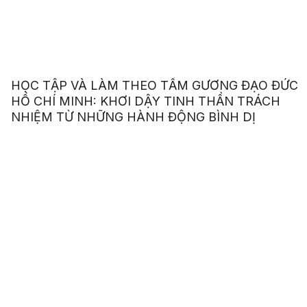
HỌC TẬP VÀ LÀM THEO TẤM GƯƠNG ĐẠO ĐỨC
HỒ CHÍ MINH: KHƠI DẬY TINH THẦN TRÁCH
NHIỆM TỪ NHỮNG HÀNH ĐỘNG BÌNH DỊ