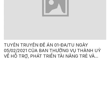
TUYÊN TRUYỀN ĐỀ ÁN 01-ĐA/TU NGÀY
05/02/2021 CỦA BAN THƯỜNG VỤ THÀNH UỶ
VỀ HỖ TRỢ, PHÁT TRIỂN TÀI NĂNG TRẺ VÀ
LÃNH ĐẠO TƯƠNG LAI CỦA TP.HCM GIAI ĐOẠN
2020 – 2025