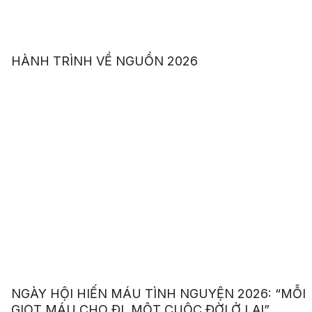
HÀNH TRÌNH VỀ NGUỒN 2026
NGÀY HỘI HIẾN MÁU TÌNH NGUYỆN 2026: “MỖI
GIỌT MÁU CHO ĐI, MỘT CUỘC ĐỜI Ở LẠI”