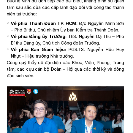
Buổi lễ vinh dự đón tiếp các đại biểu, khẳng định sự quan
tâm sâu sắc của các cấp lãnh đạo đối với công tác thanh
niên tại trường:
Về phía Thành Đoàn TP. HCM:
Đ/c Nguyễn Minh Sơn
– Phó Bí thư, Chủ nhiệm Ủy ban Kiểm tra Thành Đoàn.
Về phía Đảng ủy Trường:
ThS. Nguyễn Dạ Thu – Phó
Bí thư Đảng ủy, Chủ tịch Công đoàn Trường.
Về phía Ban Giám hiệu:
PGS.TS. Nguyễn Hữu Huy
Nhựt – Hiệu trưởng Nhà trường.
Cùng quý thầy cô đại diện các Khoa, Viện, Phòng, Trung
tâm; các cựu cán bộ Đoàn – Hội qua các thời kỳ và đông
đảo sinh viên.