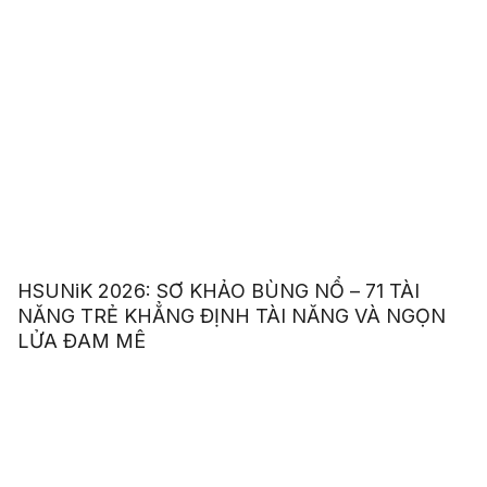
HSUNiK 2026: SƠ KHẢO BÙNG NỔ – 71 TÀI
NĂNG TRẺ KHẲNG ĐỊNH TÀI NĂNG VÀ NGỌN
LỬA ĐAM MÊ