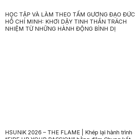
HỌC TẬP VÀ LÀM THEO TẤM GƯƠNG ĐẠO ĐỨC
HỒ CHÍ MINH: KHƠI DẬY TINH THẦN TRÁCH
NHIỆM TỪ NHỮNG HÀNH ĐỘNG BÌNH DỊ
HSUNiK 2026 – THE FLAME | Khép lại hành trình