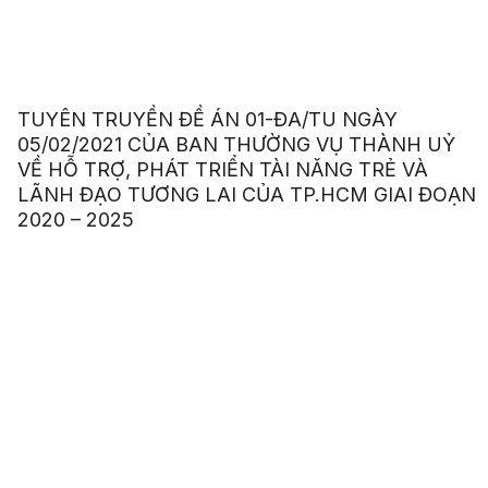
TUYÊN TRUYỀN ĐỀ ÁN 01-ĐA/TU NGÀY
05/02/2021 CỦA BAN THƯỜNG VỤ THÀNH UỶ
VỀ HỖ TRỢ, PHÁT TRIỂN TÀI NĂNG TRẺ VÀ
LÃNH ĐẠO TƯƠNG LAI CỦA TP.HCM GIAI ĐOẠN
2020 – 2025