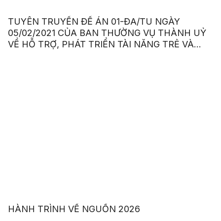
TUYÊN TRUYỀN ĐỀ ÁN 01-ĐA/TU NGÀY
05/02/2021 CỦA BAN THƯỜNG VỤ THÀNH UỶ
VỀ HỖ TRỢ, PHÁT TRIỂN TÀI NĂNG TRẺ VÀ
LÃNH ĐẠO TƯƠNG LAI CỦA TP.HCM GIAI ĐOẠN
2020 – 2025
HÀNH TRÌNH VỀ NGUỒN 2026