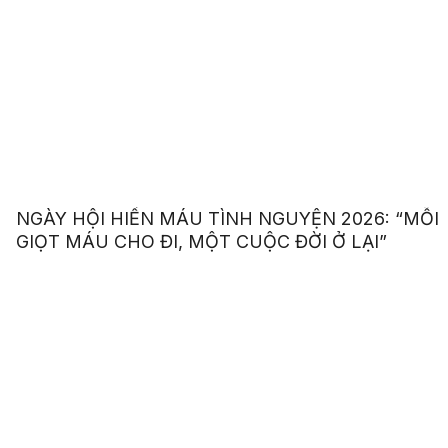
NGÀY HỘI HIẾN MÁU TÌNH NGUYỆN 2026: “MỖI
GIỌT MÁU CHO ĐI, MỘT CUỘC ĐỜI Ở LẠI”