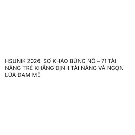
HSUNiK 2026: SƠ KHẢO BÙNG NỔ – 71 TÀI
NĂNG TRẺ KHẲNG ĐỊNH TÀI NĂNG VÀ NGỌN
LỬA ĐAM MÊ