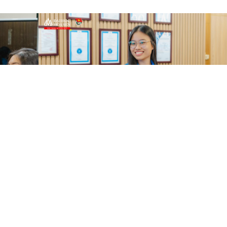
ường Đại học Hoa Sen khoá XI, Hội nghị đã bầu cử 04 Ủy viên Ba