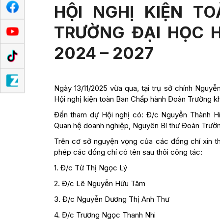
HỘI NGHỊ KIỆN T
TRƯỜNG ĐẠI HỌC H
2024 – 2027
N
gày 13/11/2025 vừa qua, tại trụ sở chính Ngu
Hội nghị kiện toàn Ban Chấp hành Đoàn Trường kh
Đến tham dự Hội nghị có: Đ/c Nguyễn Thành Hi
Quan hệ doanh nghiệp, Nguyên Bí thư Đoàn Trườn
Trên cơ sở nguyện vọng của các đồng chí xin th
phép các đồng chí có tên sau thôi công tác:
1. Đ/c Từ Thị Ngọc Lý
2. Đ/c Lê Nguyễn Hữu Tâm
3. Đ/c Nguyễn Dương Thị Anh Thư
4. Đ/c Trương Ngọc Thanh Nhi