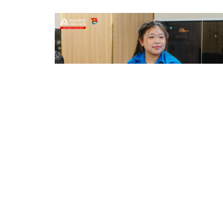
Trên cơ sở đề án nhân sự Ban Chấp hành Đoàn tr
hành Đoàn trường gồm:
1. Đ/c Huỳnh Thảo Minh Vy
2. Đ/c Nguyễn Phạm Minh Đan
3. Đ/c Lâm Toàn Thắng
4. Đ/c Võ Trung Kiên