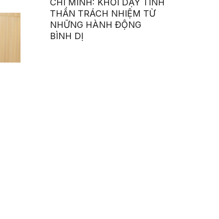
CHÍ MINH: KHƠI DẬY TINH
THẦN TRÁCH NHIỆM TỪ
NHỮNG HÀNH ĐỘNG
BÌNH DỊ
n Chấp
HSUNiK 2026 – THE
FLAME | Khép lại hành trình
“FIRE UP YOUR PASSION”
bằng đêm Chung kết bùng
nổ cảm xúc