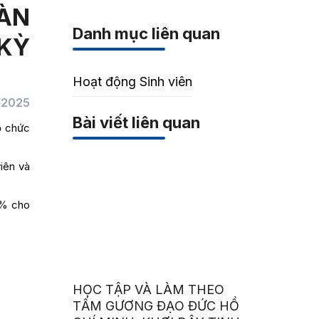
ÀN
Danh mục liên quan
 KỲ
Hoạt động Sinh viên
1/2025
Bài viết liên quan
ổ chức
iên và
0% cho
HỌC TẬP VÀ LÀM THEO
TẤM GƯƠNG ĐẠO ĐỨC HỒ