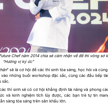
 Future Chef năm 2014 chia sẻ cảm nhận về đề thi vòng sơ 
“Hương vị ký ức”
thân
” sẽ là cơ hội để các thí sinh tỏa sáng, học hỏi và cùn
a vào những buổi workshop đặc sắc, cùng các đầu bếp tà
 sắc.
 các thí sinh sẽ có cơ hội khẳng định tài năng và phong c
ức và kinh nghiệm tích lũy được, các bạn trẻ tự tin ma
n sàng tỏa sáng trên sân khấu lớn.