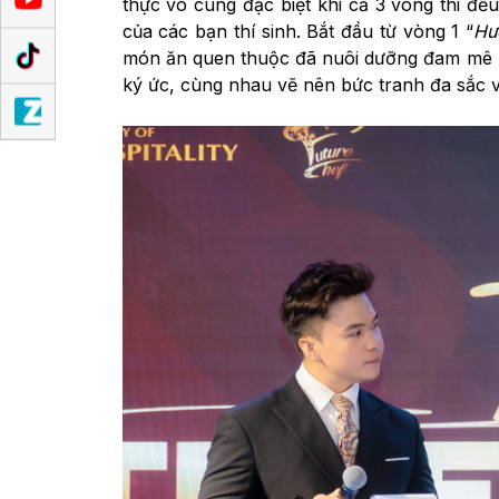
thực vô cùng đặc biệt khi cả 3 vòng thi đề
của các bạn thí sinh. Bắt đầu từ vòng 1 “
Hư
món ăn quen thuộc đã nuôi dưỡng đam mê n
ký ức, cùng nhau vẽ nên bức tranh đa sắc 