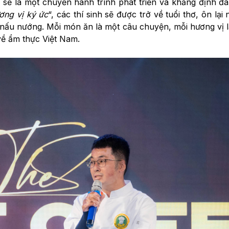
u sẽ là một chuyến hành trình phát triển và khẳng định 
ơng vị ký ức
“, các thí sinh sẽ được trở về tuổi thơ, ôn lại
ấu nướng. Mỗi món ăn là một câu chuyện, mỗi hương vị 
về ẩm thực Việt Nam.