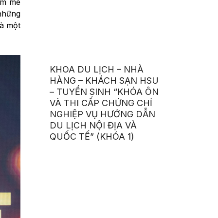
đam mê
 những
là một
KHOA DU LỊCH – NHÀ
HÀNG – KHÁCH SẠN HSU
– TUYỂN SINH “KHÓA ÔN
VÀ THI CẤP CHỨNG CHỈ
NGHIỆP VỤ HƯỚNG DẪN
DU LỊCH NỘI ĐỊA VÀ
QUỐC TẾ” (KHÓA 1)