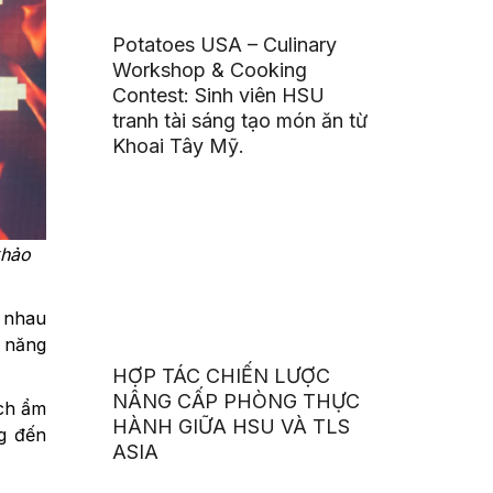
Potatoes USA – Culinary
Workshop & Cooking
Contest: Sinh viên HSU
tranh tài sáng tạo món ăn từ
Khoai Tây Mỹ.
khảo
g nhau
i năng
HỢP TÁC CHIẾN LƯỢC
NÂNG CẤP PHÒNG THỰC
ách ẩm
HÀNH GIỮA HSU VÀ TLS
ng đến
ASIA