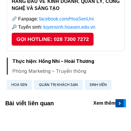
HÀNG ĐẦU VỀ KINH DOANH, QUẢN LÝ, CÔNG
NGHỆ VÀ SÁNG TẠO
Fanpage:
facebook.com/HoaSenUni
Tuyển sinh:
tuyensinh.hoasen.edu.vn
GỌI HOTLINE: 028 7300 7272
Thực hiện: Hồng Nhi – Hoài Thương
Phòng Marketing – Truyền thông
HOA SEN
QUẢN TRỊ KHÁCH SẠN
SINH VIÊN
›
Bài viết liên quan
Xem thêm