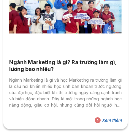
Ngành Marketing là gì? Ra trường làm gì,
lương bao nhiêu?
Ngành Marketing là gì và học Marketing ra trường làm gì
là câu hỏi khiến nhiều học sinh băn khoăn trước ngưỡng
cửa đại học, đặc biệt khi thị trường ngày càng cạnh tranh
và biến động nhanh. Đây là một trong những ngành học
năng động, giàu cơ hội, nhưng cũng đòi hỏi người học
hiểu rõ bản chất nghề nghiệp để đưa ra lựa chọn phù hợp
cho tương lai. Bài viết dưới đây của Trường Đại học Hoa
Xem thêm
Sen sẽ giúp bạn hình dung rõ hơn về ngành Marketing và
định hướng nghề nghiệp sau khi tốt...