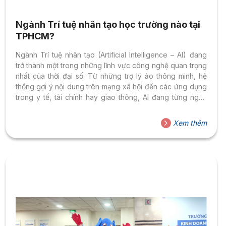
Ngành Trí tuệ nhân tạo học trường nào tại
TPHCM?
Ngành Trí tuệ nhân tạo (Artificial Intelligence – AI) đang
trở thành một trong những lĩnh vực công nghệ quan trọng
nhất của thời đại số. Từ những trợ lý ảo thông minh, hệ
thống gợi ý nội dung trên mạng xã hội đến các ứng dụng
trong y tế, tài chính hay giao thông, AI đang từng ngày
thay đổi cách con người làm việc, học tập và tương tác
với thế giới. Ngành Trí tuệ nhân tạo không chỉ mở ra
Xem thêm
những bước tiến lớn trong khoa học – công nghệ mà còn
tạo ra nhu cầu nhân...