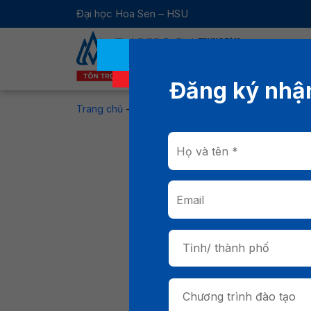
Đại học Hoa Sen – HSU
Đăng ký nhận
Trang chủ
-
Tin tức
-
Kinh tế hàng không thông min
Kinh 
hướng
Tỉnh/ thành phố
Chương trình đào tạo