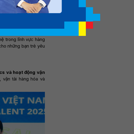
an tâm của nhiều thí
ng số hóa và tự động
 hàng không hiện nay
 không hiện đại đã tạo
hệ trong lĩnh vực hàng
cho những bạn trẻ yêu
ics và hoạt động vận
, vận tải hàng hóa và