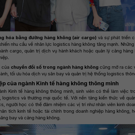
àng hóa bằng đường hàng không (air cargo)
và sự phát triển 
khiến nhu cầu về nhân lực logistics hàng không tăng mạnh. Những
hành cargo, quản trị dịch vụ hành khách hoặc quản lý cảng hàng
hiệp.
ển của
chuyển đổi số trong ngành hàng không
cũng mở ra các vị
hành, tối ưu hóa dịch vụ sân bay và quản trị hệ thống logistics thô
iệp của ngành Kinh tế hàng không thông minh
ành Kinh tế hàng không thông minh, sinh viên có thể làm việc tro
logistics và thương mại quốc tế. Với nền tảng kiến thức về quản
cs, người học có thể đảm nhiệm các vị trí như nhân viên kinh doa
hân tích kinh tế hoặc tài chính trong doanh nghiệp hàng không, 
 hãng bay và cảng hàng không.