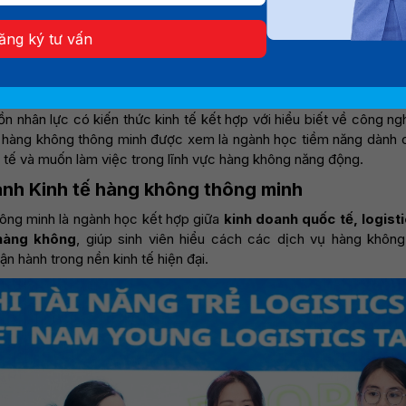
không thông minh học trường nào tốt đang trở thành mối qu
 không bước vào giai đoạn phát triển mạnh mẽ cùng xu hướ
ăng ký tư vấn
 lại ở việc vận hành sân bay hay quản lý hãng bay, ngành
liệu, công nghệ và các mô hình quản trị hiện đại.
 bay thông minh, hệ thống quản lý bay số hóa và các dịch vụ hàng
ồn nhân lực có kiến thức kinh tế kết hợp với hiểu biết về công ng
tế hàng không thông minh được xem là ngành học tiềm năng dành 
 tế và muốn làm việc trong lĩnh vực hàng không năng động.
ành Kinh tế hàng không thông minh
hông minh là ngành học kết hợp giữa
kinh doanh quốc tế, logist
hàng không
, giúp sinh viên hiểu cách các dịch vụ hàng không
n hành trong nền kinh tế hiện đại.