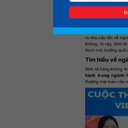
Ngành Kinh tế hàng 
sinh khi ngành hàng
Đ
hóa. Không chỉ dừng
còn gắn liền với dữ 
Sự phát triển của sân
ra nhu cầu lớn về ngu
không. Vì vậy, Kinh 
thích môi trường quốc
Tìm hiểu về ng
Kinh tế hàng không t
hành trong ngành 
thương mại toàn cầu vậ