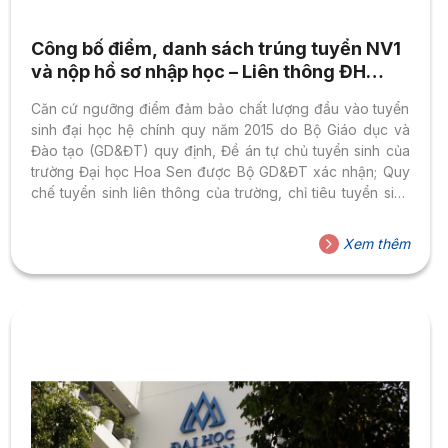
Công bố điểm, danh sách trúng tuyển NV1
và nộp hồ sơ nhập học – Liên thông ĐH
2015
Căn cứ ngưỡng điểm đảm bảo chất lượng đầu vào tuyển
sinh đại học hệ chính quy năm 2015 do Bộ Giáo dục và
Đào tạo (GD&ĐT) quy định, Đề án tự chủ tuyển sinh của
trường Đại học Hoa Sen được Bộ GD&ĐT xác nhận; Quy
chế tuyển sinh liên thông của trường, chỉ tiêu tuyển sinh
liên thông năm 2015 và số lượng hồ sơ đăng ký xét tuyển
liên thông vào trường, Hội đồng tuyển sinh trường Đại học
Xem thêm
Hoa Sen quyết định điểm trúng tuyển nguyện vọng 1 dành
cho thí sinh liên thông đại học...