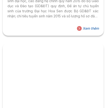
sinh đại học, cao đẳng hệ chính quy năm 2015 do Bộ Giáo
dục và Đào tạo (GD&ĐT) quy định, Đề án tự chủ tuyển
sinh của trường Đại học Hoa Sen được Bộ GD&ĐT xác
nhận; chỉ tiêu tuyển sinh năm 2015 và số lượng hồ sơ đăng
ký xét tuyển vào trường, Hội đồng tuyển sinh trường Đại
học Hoa Sen quyết định điểm trúng tuyển nguyện vọng 1
Xem thêm
của các phương thức tuyển sinh đại học, cao đẳng hệ
chính quy đối với thí sinh phổ...