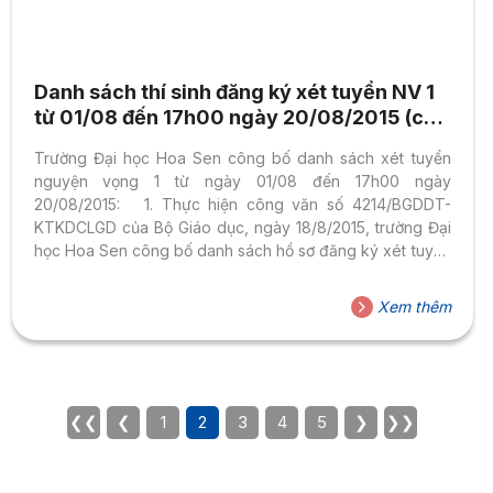
Danh sách thí sinh đăng ký xét tuyển NV 1
từ 01/08 đến 17h00 ngày 20/08/2015 (cập
nhật lúc 7h00 ngày 23/08/2015)
Trường Đại học Hoa Sen công bố danh sách xét tuyển
nguyện vọng 1 từ ngày 01/08 đến 17h00 ngày
20/08/2015: 1. Thực hiện công văn số 4214/BGDDT-
KTKDCLGD của Bộ Giáo dục, ngày 18/8/2015, trường Đại
học Hoa Sen công bố danh sách hồ sơ đăng ký xét tuyển
phương thức 1 và 2, nguyện vọng 1 năm 2015 Chi tiết danh
sách: vui lòng xem TẠI ĐÂY 2. Danh sách hồ sơ đăng ký
Xem thêm
xét tuyển nguyện vọng 1 – đợt 2 theo phương thức 3, 4, 5
Chi tiết danh sách: vui lòng xem TẠI ĐÂY Lưu...
❮❮
❮
1
2
3
4
5
❯
❯❯