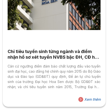
Chỉ tiêu tuyển sinh từng ngành và điểm
nhận hồ sơ xét tuyển NVBS bậc ĐH, CĐ hệ
chính quy năm 2015
Căn cứ ngưỡng điểm đảm bảo chất lượng đầu vào tuyển
sinh đại học, cao đẳng hệ chính quy năm 2015 do Bộ Giáo
dục và Đào tạo (GD&ĐT) quy định, Đề án tự chủ tuyển
sinh của trường Đại học Hoa Sen được Bộ GD&ĐT xác
nhận; và chỉ tiêu tuyển sinh năm 2015, Trường Đại học
Hoa Sen thông báo việc xét tuyển nguyện vọng bổ sung
và tiêu chí xét điểm trúng tuyển như sau: 1. Đối tượng xét
Xem thêm
tuyển nguyện vọng bổ sung 1.1. Phương thức 1,2 (thí sinh
sử dụng kết quả thi trung học...