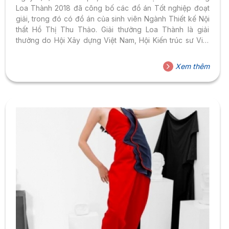
Loa Thành 2018 đã công bố các đồ án Tốt nghiệp đoạt
giải, trong đó có đồ án của sinh viên Ngành Thiết kế Nội
thất Hồ Thị Thu Thảo. Giải thưởng Loa Thành là giải
thưởng do Hội Xây dựng Việt Nam, Hội Kiến trúc sư Việt
Nam, Trung ương Đoàn TNCS Hồ Chí Minh, Bộ Xây dựng,
Bộ Giáo dục và Đào tạo tổ chức thi tuyển chọn hàng năm
Xem thêm
và trao cho các đề án tốt nghiệp xuất sắc của sinh viên
các chuyên ngành đào...