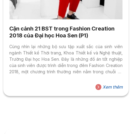
Cận cảnh 21 BST trong Fashion Creation
2018 của Đại học Hoa Sen (P1)
Cùng nhìn lại những bộ sưu tập xuất sắc của sinh viên
ngành Thiết kế Thời trang, Khoa Thiết kế và Nghệ thuật,
Trường Đại học Hoa Sen. Đây là những đồ án tốt nghiệp
của sinh viên được trình diễn trong đêm Fashion Creation
2018, một chương trình thường niên nằm trong chuỗi sự
kiện Graduation Show – Triển lãm đồ án tốt nghiệp của
nhóm ngành Thiết kế và Quản trị Công nghệ Truyền
Xem thêm
thông. (Click vào hình để xem rõ hơn) Tin liên quan:
>> Fashion Creation 2018: Đêm diễn đầy sáng tạo của
sinh viên ngành thiết...