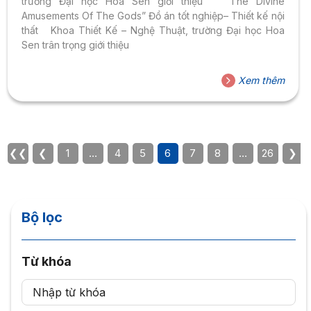
trường Đại học Hoa Sen giới thiệu “The Divine
Amusements Of The Gods” Đồ án tốt nghiệp– Thiết kế nội
thất Khoa Thiết Kế – Nghệ Thuật, trường Đại học Hoa
Sen trân trọng giới thiệu
Xem thêm
❮❮
❮
1
…
4
5
6
7
8
…
26
❯
Bộ lọc
Từ khóa