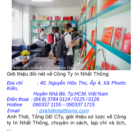
Giới thiệu đôi nét về Công Ty In Nhất Thống:
Địa chỉ : 40, Nguyễn Hữu Thọ, Ấp 4, Xã Phước
Kiển,
Huyện Nhà Bè, Tp.HCM, Việt Nam
Điện thoại : (84.8) 3784 0124 / 0125 / 0126
Hotline :090337 1155 – 090337 1715
Email :
dvkh@nhatthong.com
Anh Thời, Tổng GĐ CTy, giới thiệu sơ lược về Công
ty In Nhất Thống, chuyên in sách, tạp chí và lịch,
…