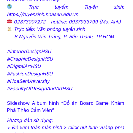
Trực tuyến: Tuyển sinh:
https://tuyensinh.hoasen.edu.vn
02873007272 – hotline: 0937933799 (Ms. Anh)
Trực tiếp: Văn phòng tuyển sinh
8 Nguyễn Văn Tráng, P. Bến Thành, TP.HCM
#InteriorDesignHSU
#GraphicDesignHSU
#DigitalArtHSU
#FashionDesignHSU
#HoaSenUniversity
#FacultyOfDesignAndArtHSU
Slideshow Album hình “Đồ án Board Game Khám
Phá Thảo Cầm Viên”
Hướng dẫn sử dụng:
+ Để xem toàn màn hình > click nút hình vuông phía