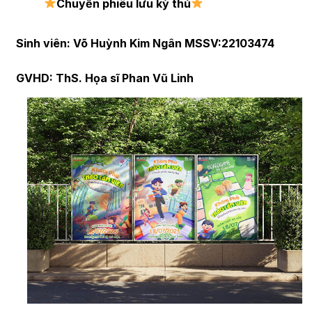
Chuyến phiêu lưu kỳ thú
Sinh viên: Võ Huỳnh Kim Ngân MSSV:22103474
GVHD: ThS. Họa sĩ Phan Vũ Linh