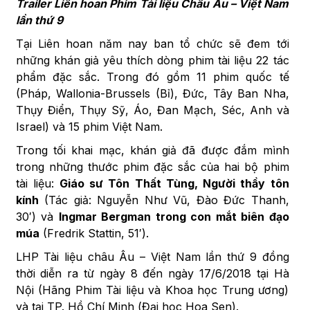
Trailer Liên hoan Phim Tài liệu Châu Âu – Việt Nam
lần thứ 9
Tại Liên hoan năm nay ban tổ chức sẽ đem tới
những khán giả yêu thích dòng phim tài liệu 22 tác
phẩm đặc sắc. Trong đó gồm 11 phim quốc tế
(Pháp, Wallonia-Brussels (Bỉ), Đức, Tây Ban Nha,
Thụy Điển, Thụy Sỹ, Áo, Đan Mạch, Séc, Anh và
Israel) và 15 phim Việt Nam.
Trong tối khai mạc, khán giả đã được đắm mình
trong những thước phim đặc sắc của hai bộ phim
tài liệu:
Giáo sư Tôn Thất Tùng, Người thầy tôn
kính
(Tác giả: Nguyễn Như Vũ, Đào Đức Thanh,
30′) và
Ingmar Bergman trong con mắt biên đạo
múa
(Fredrik Stattin, 51′).
LHP Tài liệu châu Âu – Việt Nam lần thứ 9 đồng
thời diễn ra từ ngày 8 đến ngày 17/6/2018 tại Hà
Nội (Hãng Phim Tài liệu và Khoa học Trung ương)
và tại TP. Hồ Chí Minh (Đại học Hoa Sen).