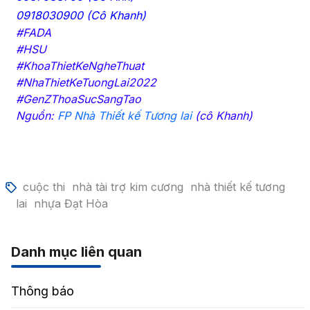
0918030900 (Cô Khanh)
#FADA
#HSU
#KhoaThietKeNgheThuat
#NhaThietKeTuongLai2022
#GenZThoaSucSangTao
Nguồn:
FP Nhà Thiết kế Tương lai
(cô Khanh)
cuộc thi
nhà tài trợ kim cương
nhà thiết kế tương
lai
nhựa Đạt Hòa
Danh mục liên quan
Thông báo