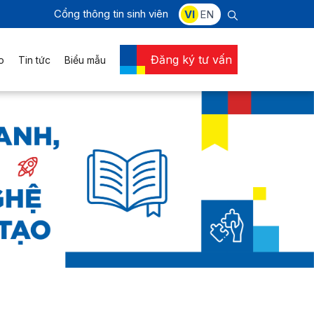
Cổng thông tin sinh viên
VI
EN
Đăng ký tư vấn
o
Tin tức
Biểu mẫu