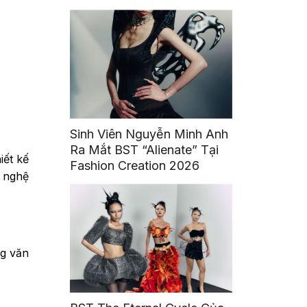
Sàng Trở Thành Những Cái
Tên Được Tin Cậy
Sinh Viên Nguyễn Minh Anh
Ra Mắt BST “Alienate” Tại
iết kế
Fashion Creation 2026
g nghệ
ng văn