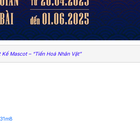
t Kế Mascot – “Tiến Hoá Nhân Vật”
i31m8