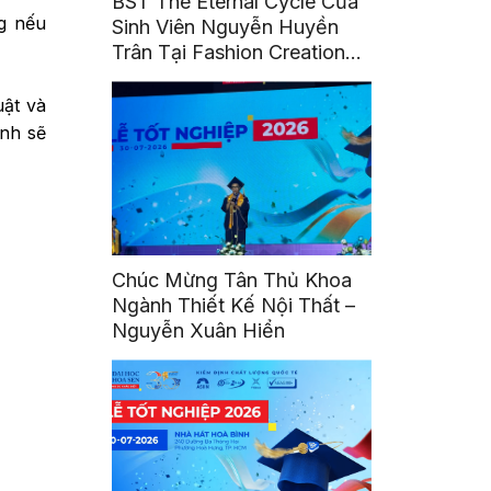
BST The Eternal Cycle Của
ng nếu
Sinh Viên Nguyễn Huyền
Trân Tại Fashion Creation
2026
uật và
inh sẽ
Chúc Mừng Tân Thủ Khoa
Ngành Thiết Kế Nội Thất –
Nguyễn Xuân Hiển