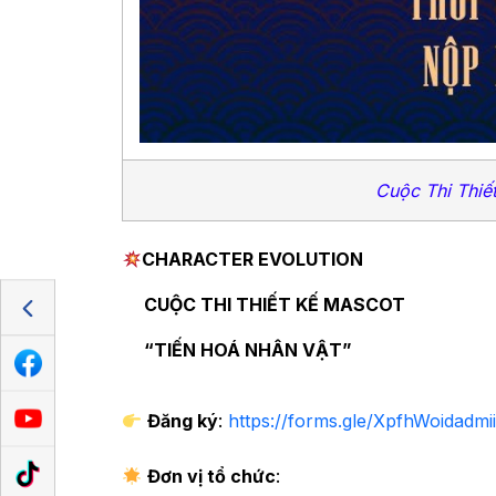
Cuộc Thi Thiế
CHARACTER EVOLUTION
CUỘC THI THIẾT KẾ MASCOT
“TIẾN HOÁ NHÂN VẬT”
Đăng ký
:
https://forms.gle/XpfhWoidadmi
Đơn vị tổ chức
: