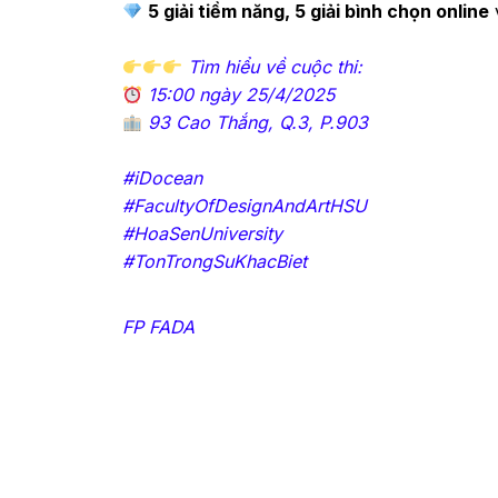
5 giải tiềm năng, 5 giải bình chọn online
v
Tìm hiểu về cuộc thi:
15:00 ngày 25/4/2025
93 Cao Thắng, Q.3, P.903
#iDocean
#FacultyOfDesignAndArtHSU
#HoaSenUniversity
#TonTrongSuKhacBiet
FP FADA