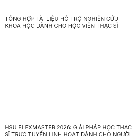
TỔNG HỢP TÀI LIỆU HỖ TRỢ NGHIÊN CỨU
KHOA HỌC DÀNH CHO HỌC VIÊN THẠC SĨ
HSU FLEXMASTER 2026: GIẢI PHÁP HỌC THẠC
SĨ TRỰC TUYẾN LINH HOẠT DÀNH CHO NGƯỜI