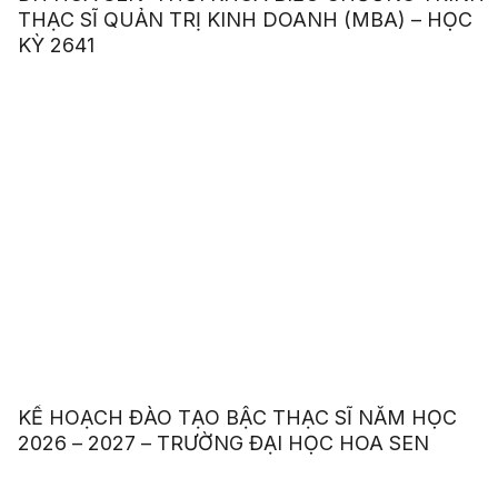
THẠC SĨ QUẢN TRỊ KINH DOANH (MBA) – HỌC
KỲ 2641
KẾ HOẠCH ĐÀO TẠO BẬC THẠC SĨ NĂM HỌC
2026 – 2027 – TRƯỜNG ĐẠI HỌC HOA SEN