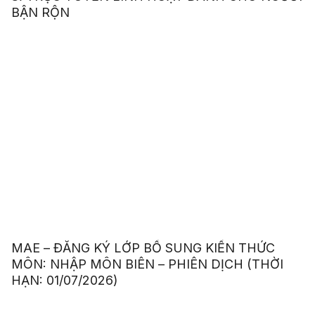
BẬN RỘN
MAE – ĐĂNG KÝ LỚP BỔ SUNG KIẾN THỨC
MÔN: NHẬP MÔN BIÊN – PHIÊN DỊCH (THỜI
HẠN: 01/07/2026)