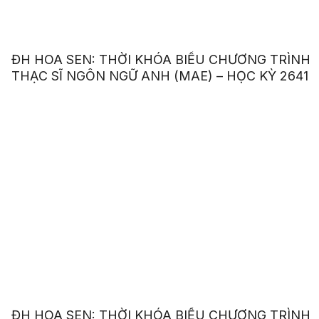
ĐH HOA SEN: THỜI KHÓA BIỂU CHƯƠNG TRÌNH
THẠC SĨ NGÔN NGỮ ANH (MAE) – HỌC KỲ 2641
ĐH HOA SEN: THỜI KHÓA BIỂU CHƯƠNG TRÌNH