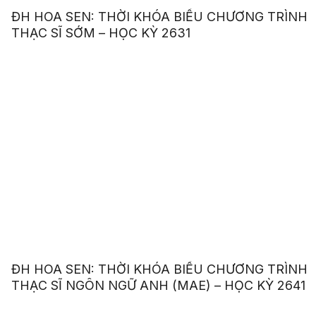
ĐH HOA SEN: THỜI KHÓA BIỂU CHƯƠNG TRÌNH
THẠC SĨ SỚM – HỌC KỲ 2631
ĐH HOA SEN: THỜI KHÓA BIỂU CHƯƠNG TRÌNH
THẠC SĨ NGÔN NGỮ ANH (MAE) – HỌC KỲ 2641