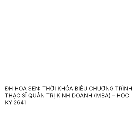
ĐH HOA SEN: THỜI KHÓA BIỂU CHƯƠNG TRÌNH
THẠC SĨ QUẢN TRỊ KINH DOANH (MBA) – HỌC
KỲ 2641