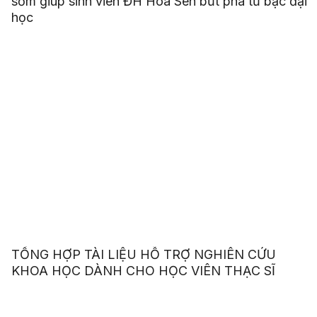
sớm giúp sinh viên ĐH Hoa Sen bứt phá từ bậc đại
học
TỔNG HỢP TÀI LIỆU HỖ TRỢ NGHIÊN CỨU
KHOA HỌC DÀNH CHO HỌC VIÊN THẠC SĨ