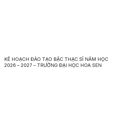
KẾ HOẠCH ĐÀO TẠO BẬC THẠC SĨ NĂM HỌC
2026 – 2027 – TRƯỜNG ĐẠI HỌC HOA SEN