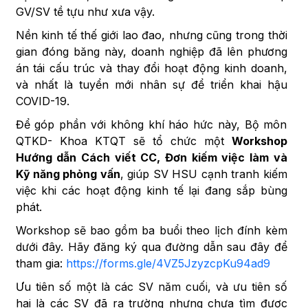
GV/SV tề tựu như xưa vậy.
Nền kinh tế thế giới lao đao, nhưng cũng trong thời
gian đóng băng này, doanh nghiệp đã lên phương
án tái cấu trúc và thay đổi hoạt động kinh doanh,
và nhất là tuyển mới nhân sự để triển khai hậu
COVID-19.
Để góp phần với không khí háo hức này, Bộ môn
QTKD- Khoa KTQT sẽ tổ chức một
Workshop
Hướng dẫn Cách viết CC, Đơn kiếm việc làm và
Kỹ năng phỏng vấn
, giúp SV HSU cạnh tranh kiếm
việc khi các hoạt động kinh tế lại đang sắp bùng
phát.
Workshop sẽ bao gồm ba buổi theo lịch đính kèm
dưới đây. Hãy đăng ký qua đường dẫn sau đây để
tham gia:
https://forms.gle/4VZ5JzyzcpKu94ad9
Ưu tiên số một là các SV năm cuối, và ưu tiên số
hai là các SV đã ra trường nhưng chưa tìm được