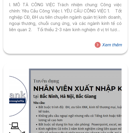
I. MÔ TẢ CÔNG VIỆC Trách nhiệm chung: Công việc
chính: Yêu Cầu Công Việc I. YÊU CẦU CÔNG VIỆC 1. Tốt
nghiệp CĐ, ĐH ưu tiên chuyên ngành quản trị kinh doanh,
ngoại thương, chuỗi cung ứng, và các ngành kinh tế có
liên quan 2. Tối thiểu 2-3 năm kinh nghiệm ở vị trí tương
đương. 3. Có kiến thức về mua hàng, chuỗi cung ứng và
ngoại thương. 4. Có khả năng giải quyết vấn đề. 5. Có
Xem thêm
khả năng làm việc độc lập và làm việc theo nhóm. 6. Có
khả năng sử dụng tiếng Anh tốt....