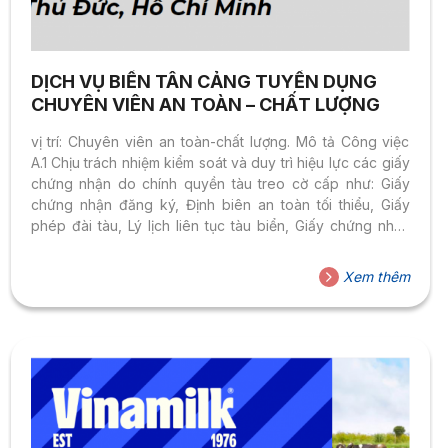
DỊCH VỤ BIỂN TÂN CẢNG TUYỂN DỤNG
CHUYÊN VIÊN AN TOÀN – CHẤT LƯỢNG
vị trí: Chuyên viên an toàn-chất lượng. Mô tả Công việc
A.1 Chịu trách nhiệm kiểm soát và duy trì hiệu lực các giấy
chứng nhận do chính quyền tàu treo cờ cấp như: Giấy
chứng nhận đăng ký, Định biên an toàn tối thiểu, Giấy
phép đài tàu, Lý lịch liên tục tàu biển, Giấy chứng nhận
bảo hiểm hoặc bảo đảm tài chính về trách nhiệm dân sự
đối với việc di chuyển xác tàu (WRC), Giấy chứng nhận
Xem thêm
bảo hiểm hoặc bảo đảm tài chính về trách nhiệm dân sự
đối với tổn thất nhiễm dầu nhiên liệu (BCC),...