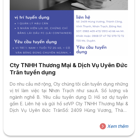
Cty TNHH Thương Mại & Dịch Vụ Uyên Đức
Trân tuyển dụng
Do nhu cầu mở rộng, Cty chúng tôi cần tuyển dụng những
vị trí làm việc tại Nhơn Trạch như sau:A. Số lượng và
ngành nghề B. Yêu cầu tuyển dụng D. Hồ sơ dự tuyển
gồm E. Liên hệ và gửi hồ sơVP Cty TNHH Thương Mại &
Dịch Vụ Uyên Đức TrânSố: 2409 Hùng Vương, Thành
Công, Vĩnh Thanh, Nhơn Trạch, Đồng Nai.SDT: 0983 409
473/ 0913 43 66 44 Mr. KhiếtHoặc: 0908 57 47 76/ 079
Xem thêm
72 72 720 Ms. Duyên.