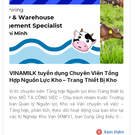
VINAMILK tuyển dụng Chuyên Viên Tổng
Hợp Nguồn Lực Kho – Trang Thiết Bị Kho
Vị trí: chuyên viên Tổng hợp Nguồn lực kho-Trang thiết bị
kho. MÔ TẢ CÔNG VIỆC – Chịu trách nhiệm trước Trưởng
ban Quản lý Nguồn lực Kho và Vận chuyển về việc: –
Tổng hợp, phân tích, theo dõi hoạt động của ban kho tại
các Xí Nghiệp Kho Vận (XNKV), ban Cung Ứng Điều Vận
(CUDV) nhằm tạ cơ sở quản lý, đánh giá s sánh và tìm
kiếm cơ hội cải tiến hoạt động ban kho các nơi. – Tổng
Xem thêm