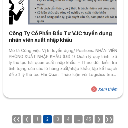
Công Ty Cổ Phần Đầu Tư VJC tuyển dụng
nhân viên xuất nhập khẩu
Mô tả Công việc Vị trí tuyển dụng/ Positions: NHÂN VIÊN
PHÒNG XUẤT NHẬP KHẨU (LG) 1) Quản lý quy trình, xử
lý thủ tục hải quan xuất nhập khẩu. – Theo dõi, kiểm tra
tình trạng của các lô hàng xuất/nhập khẩu, lập kế hoạch
để xử lý thủ tục Hải Quan. Thảo luận với Logistics team,
các bộ phận liên quan, với Forwarder & khách hàng để
lập kế hoạch giao nhận. Luôn theo dõi sát để đảm bảo
Xem thêm
lịch trình giao nhận. – Quản lý dữ liệu xuất/nhập khẩu của
công ty. Thực hiện sắp xếp, lưu...
❮❮
❮
1
2
3
4
…
45
❯
❯❯