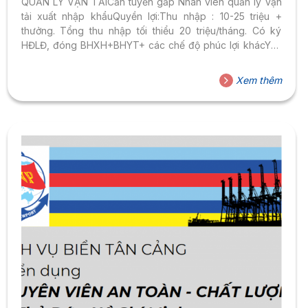
QUẢN LÝ VẬN TẢICần tuyển gấp Nhân viên quản lý vận
tải xuất nhập khẩuQuyền lợi:Thu nhập : 10-25 triệu +
thưởng. Tổng thu nhập tối thiểu 20 triệu/tháng. Có ký
HĐLĐ, đóng BHXH+BHYT+ các chế độ phúc lợi khácYêu
cầu: có tối thiểu 6 tháng kinh nghiệm vị trí tương đương.
Yêu thích sale, chăm chỉ, cầu tiến. Cty có nguồn hàng sẵn.
Xem thêm
Lập kế hoạch vận tải, lập kế hoạch cho sale.Liên hệ nhận
JD ib hoặc zalo 0934500119