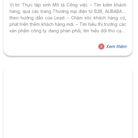
Vị trí: Thực tập sinh Mô tả Công việc – Tìm kiếm khách
hàng, qua các trang Thương mại điện tử B2B, ALIBABA….
theo hướng dẫn của Lead. – Chăm sóc khách hàng cũ,
phát triển thêm khách hàng mới. – Tìm hiểu thị trường các
sản phẩm công ty đang phân phối, tìm hiểu đối thủ cạnh
tranh, giá cả của đối thủ từ đó có chiến lược phát triển thị
trường bằng cách của riêng mình. – Làm báo giá, hợp
Xem thêm
đồng, đơn đặt hàng, tạm ứng ….đồng thời theo dõi đơn
hàng, hoàn mẫu, hoàn chi phí...