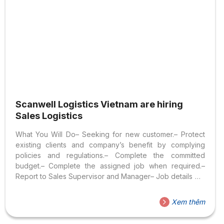
Scanwell Logistics Vietnam are hiring
Sales Logistics
What You Will Do– Seeking for new customer.– Protect
existing clients and company’s benefit by complying
policies and regulations.– Complete the committed
budget.– Complete the assigned job when required.–
Report to Sales Supervisor and Manager– Job details will
be discussed in the interview.– Experience in freight
forwarding is advantages. What We Can Offer – The
Xem thêm
modern working, professional and friendly environment –
Social and health insurance, unemployment insurance