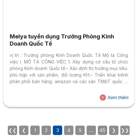
Melya tuyển dụng Trưởng Phòng Kinh
Doanh Quốc Tế
vị trí : Trưởng phòng Kinh Doanh Quốc Tế Mô tả Công
việc I. MÔ TẢ CÔNG VIỆC 1. Xây dựng cơ cấu tổ chức
phòng Kinh doanh Quốc tế:– Xác định thị trường mục tiêu:
phù hợp với sản phẩm, đối tượng KH.– Triển khai kênh
phân phối bán hàng: amazon và các sàn TMĐT quốc tế
khác.– Setup nhân sự vận hành như: nhân viên sàn, sale,
marketing,…– Setup và đánh giá hệ thống logistics: Lựa
Xem thêm
chọn đối tác và phương thức triển khai giao hàng2. Quy
trình:– XD quy trình vận hành các vị trí trong phòng– Quy...
❮❮
❮
1
2
3
4
5
…
45
❯
❯❯