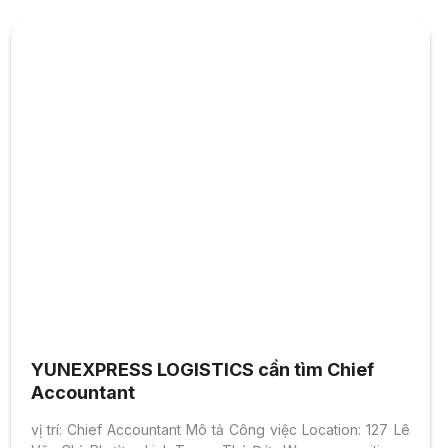
follow Vietnam law – Allowances and the 13th Month
Bonus, Birthday Gift, Annual Leave, Annual Tourism
***Benefits: – Annual health check – Birthday bonus –
Holiday bonus – Health insurance Yêu Cầu...
YUNEXPRESS LOGISTICS cần tìm Chief
Accountant
vị trí: Chief Accountant Mô tả Công việc Location: 127 Lê