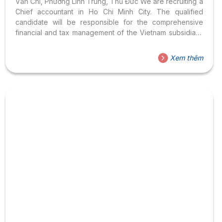
Văn Chí, Phường Linh Trung, Thủ Đức We are recruiting a
Chief accountant in Ho Chi Minh City. The qualified
candidate will be responsible for the comprehensive
financial and tax management of the Vietnam subsidiary.
If you are passionate in cross border e-commerce and
interested in this position, don’t hesitate to contact us.
Xem thêm
Job responsibilities: 1. Responsible for the
comprehensive financial and tax management of the
Vietnam subsidiary; 2. Complete the monthly tax
declaration and annual audit of the Vietnam subsidiary. 3.
Connect with headquarters accounting department to
identify...