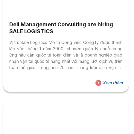
Deli Management Consulting are hiring
SALE LOGISTICS
Vị trí: Sale Logistics Mô tả Công việc Công ty được thành
lập vào tháng 1 năm 2000, chuyên quản lý chuỗi cung
ứng hậu cần quốc tế toàn diện và là doanh nghiệp giao
nhận vận tải quốc tế hạng nhất với mạng lưới dịch vụ trên
toàn thế giới. Trong hơn 20 năm, mạng lưới dịch vụ của
công ty đã trải rộng khắp các cảng biển, sân bay, nhà ga,
ga vận tải đường bộ trên thế giới, tập trung vào vận tải
Xem thêm
DDU, DDP, DAP, EXW, vận tải hàng không, đường sắt và
đường bộ, LCL,...