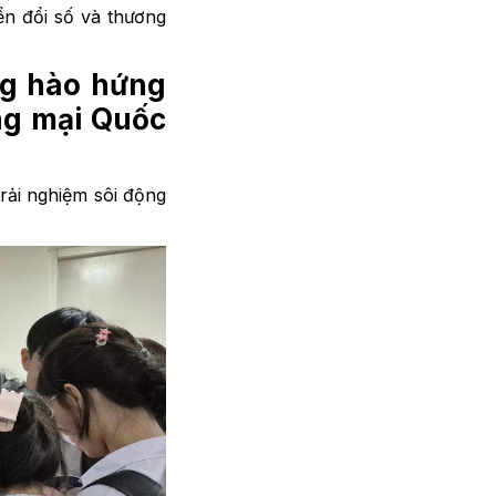
ển đổi số và thương
ng hào hứng
ng mại Quốc
rải nghiệm sôi động