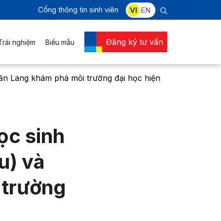
Cổng thông tin sinh viên
VI
EN
Đăng ký tư vấn
Trải nghiệm
Biểu mẫu
n Lang khám phá môi trường đại học hiện
ọc sinh
u) và
 trường