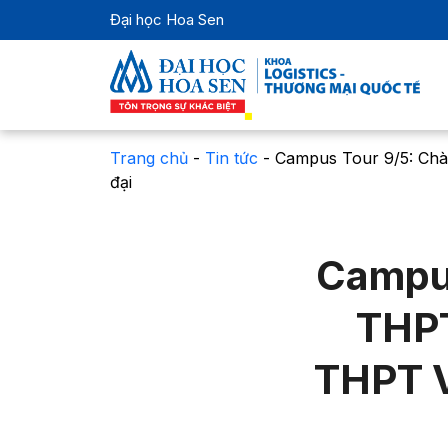
Đại học Hoa Sen
Trang chủ
-
Tin tức
-
Campus Tour 9/5: Chà
đại
Campus
THPT
THPT V