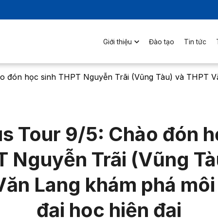
Giới thiệu
Đào tạo
Tin tức
o đón học sinh THPT Nguyễn Trãi (Vũng Tàu) và THPT Vă
 Tour 9/5: Chào đón h
 Nguyễn Trãi (Vũng Tà
ăn Lang khám phá môi
đại học hiện đại