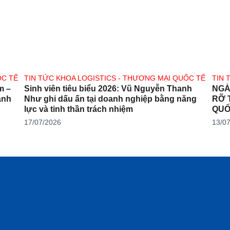
ỐC TẾ
TIN TỨC KHOA LOGISTICS - THƯƠNG MẠI QUỐC TẾ
TIN 
m –
Sinh viên tiêu biểu 2026: Vũ Nguyễn Thanh
NGÀ
Như ghi dấu ấn tại doanh nghiệp bằng năng
RỠ 
lực và tinh thần trách nhiệm
QUỐ
17/07/2026
13/0