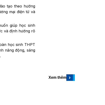
đào tạo theo hướng
ương mại điện tử và
uốn giúp học sinh
ực và định hướng rõ
đoàn học sinh THPT
ảnh năng động, sáng
.
›
Xem thêm