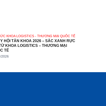
TỨC KHOA LOGISTICS - THƯƠNG MẠI QUỐC TẾ
Y HỘI TÂN KHOA 2026 – SẮC XANH RỰC
TỪ KHOA LOGISTICS – THƯƠNG MẠI
C TẾ
7/2026