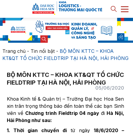
Trang chủ
-
Tin nổi bật
-
BỘ MÔN KTTC – KHOA
KT&QT TỔ CHỨC FIELDTRIP TẠI HÀ NỘI, HẢI PHÒNG
BỘ MÔN KTTC – KHOA KT&QT TỔ CHỨC
FIELDTRIP TẠI HÀ NỘI, HẢI PHÒNG
05/06/2020
Khoa Kinh tế & Quản trị – Trường Đại học Hoa Sen
xin trân trọng thông báo đến toàn thể các bạn Sinh
viên về
Chương trình Fieldtrip 04 ngày
đi
Hà Nội,
Hải Phòng như sau:
1. Thời gian chuyến đi
từ ngày
18/6/2020 –