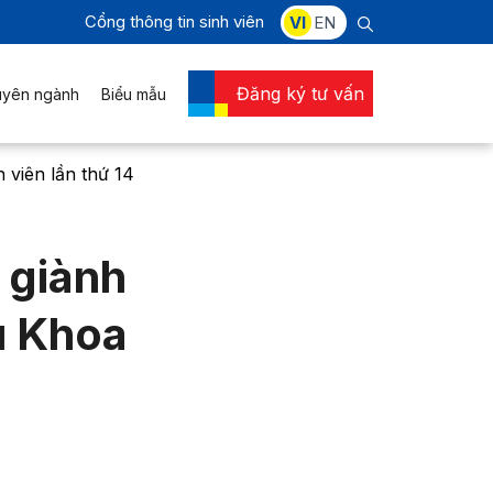
Cổng thông tin sinh viên
VI
EN
Đăng ký tư vấn
uyên ngành
Biểu mẫu
 viên lần thứ 14
 giành
u Khoa
4