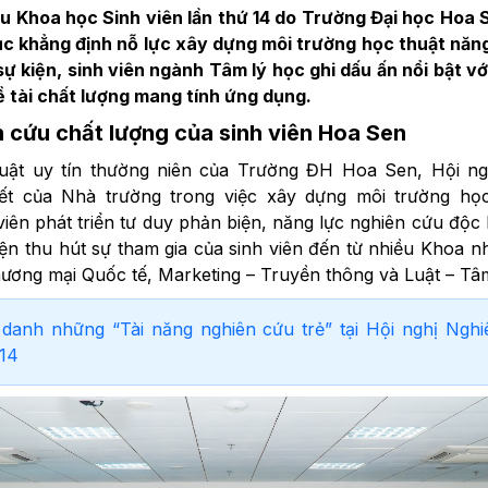
u Khoa học Sinh viên lần thứ 14 do Trường Đại học Hoa 
ục khẳng định nỗ lực xây dựng môi trường học thuật năn
sự kiện, sinh viên ngành Tâm lý học ghi dấu ấn nổi bật vớ
ề tài chất lượng mang tính ứng dụng.
n cứu chất lượng của sinh viên Hoa Sen
huật uy tín thường niên của Trường ĐH Hoa Sen, Hội n
t của Nhà trường trong việc xây dựng môi trường họ
iên phát triển tư duy phản biện, năng lực nghiên cứu độc 
iện thu hút sự tham gia của sinh viên đến từ nhiều Khoa n
Thương mại Quốc tế, Marketing – Truyền thông và Luật – Tâ
 danh những “Tài năng nghiên cứu trẻ” tại Hội nghị Ngh
 14