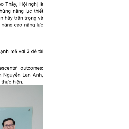
eo Thầy, Hội nghị là
hững năng lực thiết
n hãy trân trọng và
à nâng cao năng lực
ạnh mẽ với 3 đề tài
escents’ outcomes:
an Nguyễn Lan Anh,
thực hiện.