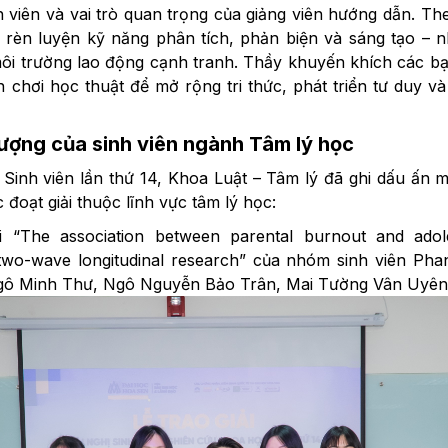
 viên và vai trò quan trọng của giảng viên hướng dẫn. Th
n rèn luyện kỹ năng phân tích, phản biện và sáng tạo – n
môi trường lao động cạnh tranh. Thầy khuyến khích các bạ
 chơi học thuật để mở rộng tri thức, phát triển tư duy v
tượng của sinh viên ngành Tâm lý học
Sinh viên lần thứ 14, Khoa Luật – Tâm lý đã ghi dấu ấn m
 đoạt giải thuộc lĩnh vực tâm lý học:
i “The association between parental burnout and adol
two-wave longitudinal research” của nhóm sinh viên Ph
ô Minh Thư, Ngô Nguyễn Bảo Trân, Mai Tường Vân Uyên 