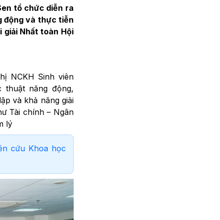
Sen tổ chức diễn ra
g động và thực tiễn
i giải Nhất toàn Hội
ghị NCKH Sinh viên
c thuật năng động,
lập và khả năng giải
hư Tài chính – Ngân
m lý
iên cứu Khoa học