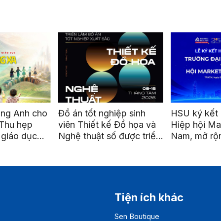
n tốt nghiệp sinh
HSU ký kết hợp tác cùng
Lễ 
 Thiết kế Đồ họa và
Hiệp hội Marketing Việt
lập
 thuật số được triển
Nam, mở rộng cơ hội kết
Se
tại ga Metro Bến
nối và phát triển nghề
nh
nghiệp
Tiện ích khác
Sen Boutique