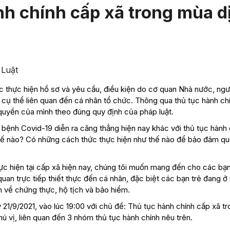
nh chính cấp xã trong mùa d
 Luật
ức thực hiện hồ sơ và yêu cầu, điều kiện do cơ quan Nhà nước, ngư
cụ thể liên quan đến cá nhân tổ chức. Thông qua thủ tục hành ch
quyền của mình theo đúng quy định của pháp luật.
h bệnh Covid-19 diễn ra căng thẳng hiện nay khác với thủ tục hành 
thế nào? Có những cách thức thực hiện như thế nào để bảo đảm q
hực hiện tại cấp xã hiện nay, chúng tôi muốn mang đến cho các bạ
quan trực tiếp thiết thực đến cá nhân, đặc biệt các bạn trẻ đang 
h về chứng thực, hộ tịch và bảo hiểm.
21/9/2021, vào lúc 19:00 với chủ đề: Thủ tục hành chính cấp xã t
ú vị, liên quan đến 3 nhóm thủ tục hành chính nêu trên.