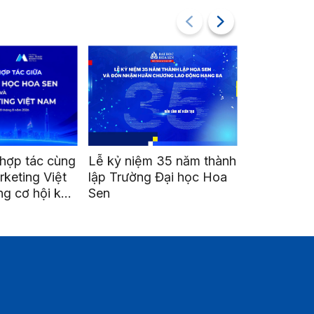
kỷ niệm 35 năm thành
Go Global Hub Talk 01:
K
 Trường Đại học Hoa
Mở cánh cửa đưa doanh
20
n
nghiệp Việt ra thị trường
tr
quốc tế
ng