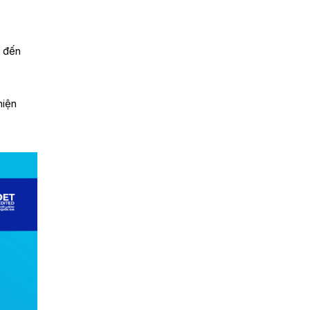
g đến
hiện