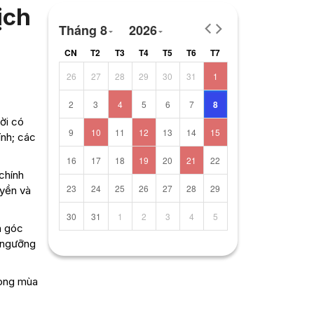
ịch
Tháng 8
2026
CN
T2
T3
T4
T5
T6
T7
26
27
28
29
30
31
1
2
3
4
5
6
7
8
ời có
9
10
11
12
13
14
15
ính; các
16
17
18
19
20
21
22
chính
23
24
25
26
27
28
29
uyền và
30
31
1
2
3
4
5
n góc
ở ngưỡng
rong mùa