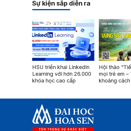
Sự kiện sắp diễn ra
riển khai LinkedIn
Hội thảo “Tiếng Anh cho
Đồ á
ing với hơn 26.000
mọi trẻ em – Thu hẹp
viên
 học cao cấp
khoảng cách giáo dục
Nghệ
vùng sâu, vùng xa”
lãm 
Thà