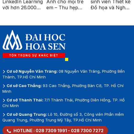
LinkedIn Learning
Anh cho mọi trẻ
sinh viên Thiết kế
với hơn 26.000
em – Thu hẹp
Đồ họa và Nghệ
khóa học cao
khoảng cách giáo
thuật số được
cấp
dục vùng sâu,
triển lãm tại ga
vùng xa”
Metro Bến Thành
Cơ sở Nguyễn Văn Tráng:
08 Nguyễn Văn Tráng, Phường Bến
Thành, TP.Hồ Chí Minh
Cơ sở Cao Thắng:
93 Cao Thắng, Phường Bàn Cờ, TP. Hồ Chí
Minh
Cơ sở Thành Thái:
7/1 Thành Thái, Phường Diên Hồng, TP. Hồ
Chí Minh
Cơ sở Quang Trung:
Lô 10, Đường số 3, Công viên Phần mềm
Quang Trung, Phường Trung Mỹ Tây, TP.Hồ Chí Minh
HOTLINE :
028 7309 1991
-
028 7300 7272