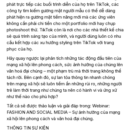
phát trực tiếp các buổi trình diễn của họ trên TikTok, các
công ty tìm kiếm gương mặt người mẫu có thể dễ dàng
phát hiện ra gương mặt tiềm năng mới mà các ứng viên
không cần phải chi tiền cho một portfolio mới hay chụp
photoshoot thử. TikTok còn là nơi cho các nhà thiết kế chia
sẻ quá trình sáng tạo của mình, và người dùng luôn có nhu
cầu kết hợp các xu hướng styling trên TikTok với trang
phục của họ.
Hãy quay ngược lại phân tích những tác động đầu tiên của
mạng xã hội lên phong cách, sức ảnh hưởng của chúng lên
văn hoá đại chúng – một phạm trù mà thời trang không thể
tách rời. Bên cạnh đó, sự lan tỏa thông tin nhanh chóng
trên mạng xã hội sẽ luôn tiềm ẩn những rủi ro, những người
trẻ làm thời trang như chúng ta nên có hành vi và ứng xử
như thế nào cho phù hợp?
Tất cả sẽ được thảo luận và giải đáp trong: Webinar:
FASHION AND SOCIAL MEDIA – Sự ảnh hưởng của mạng
xã hội lên phong cách và văn hoá đại chúng.
THÔNG TIN SỰ KIỆN