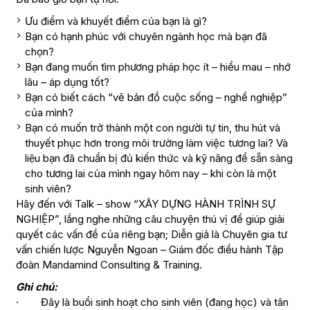
Ưu điểm và khuyết điểm của bạn là gì?
Bạn có hạnh phúc với chuyên ngành học mà bạn đã
chọn?
Bạn đang muốn tìm phương pháp học ít – hiểu mau – nhớ
lâu – áp dụng tốt?
Bạn có biết cách “vẽ bản đồ cuộc sống – nghề nghiệp”
của mình?
Bạn có muốn trở thành một con người tự tin, thu hút và
thuyết phục hơn trong môi trường làm việc tương lai? Và
liệu bạn đã chuẩn bị đủ kiến thức và kỹ năng để sẵn sàng
cho tương lai của mình ngay hôm nay – khi còn là một
sinh viên?
Hãy đến với Talk – show “XÂY DỰNG HÀNH TRÌNH SỰ
NGHIỆP”, lắng nghe những câu chuyện thú vị để giúp giải
quyết các vấn đề của riêng bạn; Diễn giả là Chuyên gia tư
vấn chiến lược Nguyễn Ngoan – Giám đốc điều hành Tập
đoàn Mandamind Consulting & Training.
Ghi chú:
· Đây là buổi sinh hoạt cho sinh viên (đang học) và tân