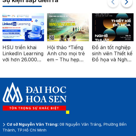
Sự kiện sắp diễn ra
HSU triển khai
Hội thảo “Tiếng
Đồ án tốt nghiệp
LinkedIn Learning
Anh cho mọi trẻ
sinh viên Thiết kế
với hơn 26.000
em – Thu hẹp
Đồ họa và Nghệ
khóa học cao
khoảng cách giáo
thuật số được
cấp
dục vùng sâu,
triển lãm tại ga
vùng xa”
Metro Bến Thành
Cơ sở Nguyễn Văn Tráng:
08 Nguyễn Văn Tráng, Phường Bến
Thành, TP.Hồ Chí Minh