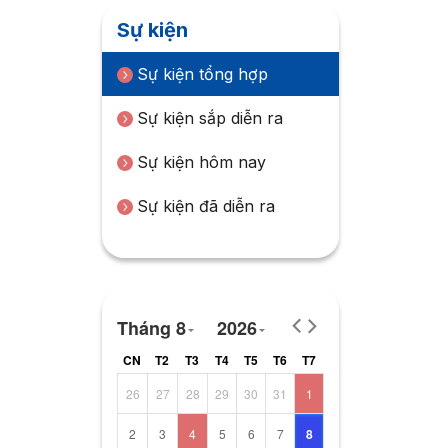
Sự kiện
Sự kiện tổng hợp
Sự kiện sắp diễn ra
Sự kiện hôm nay
Sự kiện đã diễn ra
Tháng 8
2026
CN
T2
T3
T4
T5
T6
T7
26
27
28
29
30
31
1
2
3
4
5
6
7
8