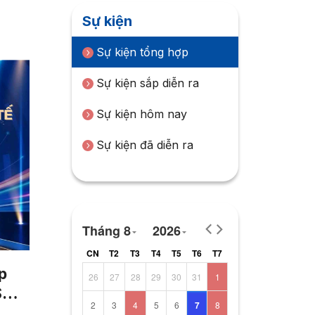
Sự kiện
Sự kiện tổng hợp
Sự kiện sắp diễn ra
Sự kiện hôm nay
Sự kiện đã diễn ra
Tháng 8
2026
CN
T2
T3
T4
T5
T6
T7
p
26
27
28
29
30
31
1
S
2
3
4
5
6
7
8