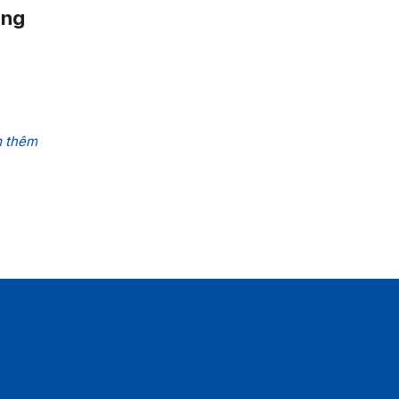
ing
 thêm