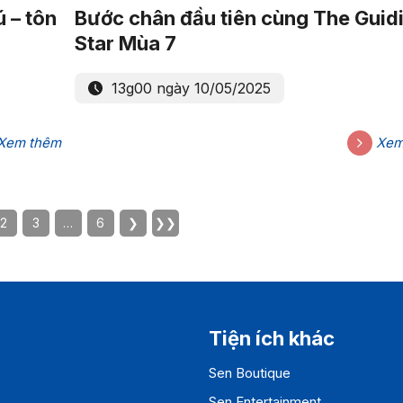
 – tôn
Bước chân đầu tiên cùng The Guid
Star Mùa 7
13g00 ngày 10/05/2025
Xem thêm
Xem
2
3
…
6
❯
❯❯
Tiện ích khác
Sen Boutique
Sen Entertainment