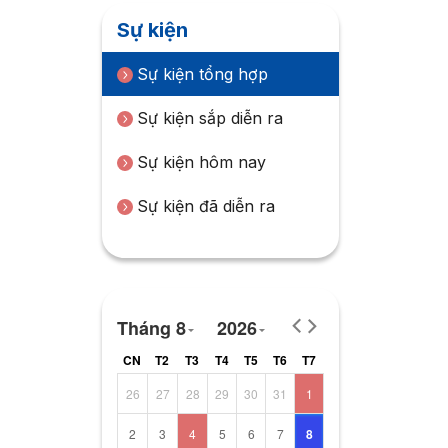
Sự kiện
Sự kiện tổng hợp
Sự kiện sắp diễn ra
Sự kiện hôm nay
Sự kiện đã diễn ra
Tháng 8
2026
CN
T2
T3
T4
T5
T6
T7
26
27
28
29
30
31
1
2
3
4
5
6
7
8